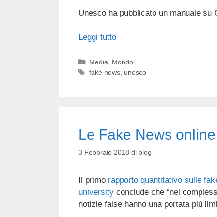
Unesco ha pubblicato un manuale su 
Leggi tutto
Categorie
Media
,
Mondo
Tag
fake news
,
unesco
Le Fake News online
3 Febbraio 2018
di
blog
Il primo
rapporto quantitativo sulle fa
university
conclude che “nel complesso,
notizie false hanno una portata più lim