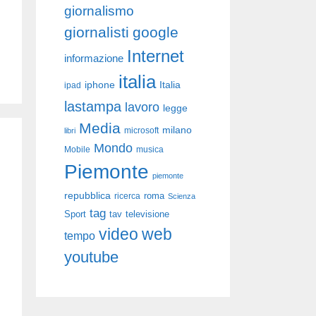
giornalismo
giornalisti
google
Internet
informazione
italia
iphone
Italia
ipad
lastampa
lavoro
legge
Media
milano
libri
microsoft
Mondo
Mobile
musica
Piemonte
piemonte
repubblica
roma
ricerca
Scienza
tag
Sport
tav
televisione
video
web
tempo
youtube