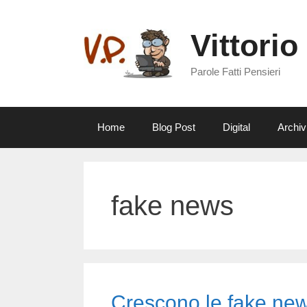
Vai
al
Vittorio
contenuto
Parole Fatti Pensieri
Home
Blog Post
Digital
Archiv
fake news
Crescono le fake ne