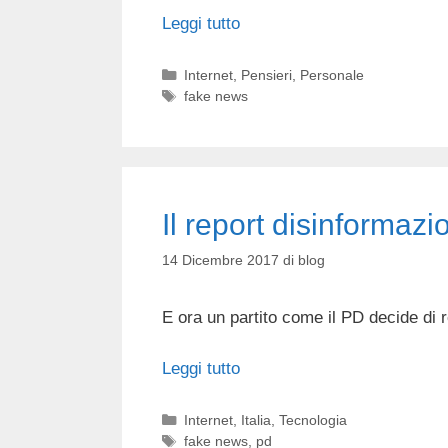
Leggi tutto
Categorie
Internet
,
Pensieri
,
Personale
Tag
fake news
Il report disinformaz
14 Dicembre 2017
di
blog
E ora un partito come il PD decide di 
Leggi tutto
Categorie
Internet
,
Italia
,
Tecnologia
Tag
fake news
,
pd