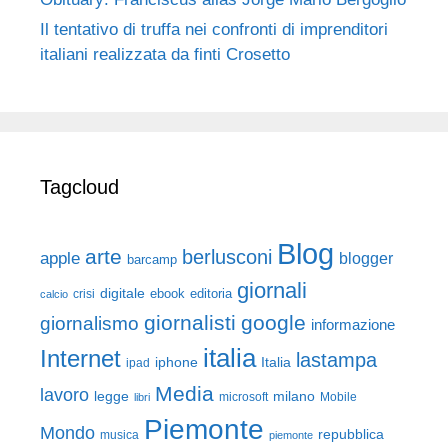
Il tentativo di truffa nei confronti di imprenditori
italiani realizzata da finti Crosetto
Tagcloud
Blog
arte
berlusconi
apple
blogger
barcamp
giornali
digitale
ebook
crisi
editoria
calcio
giornalisti
google
giornalismo
informazione
italia
Internet
lastampa
iphone
Italia
ipad
Media
lavoro
legge
milano
Mobile
libri
microsoft
Piemonte
Mondo
repubblica
musica
piemonte