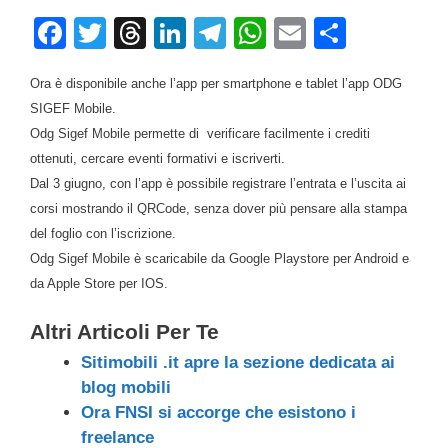
F
T
T
Li
T
W
E
C
a
wi
hr
n
el
h
m
o
Ora è disponibile anche l’app per smartphone e tablet l’app ODG
c
tt
e
k
e
at
ail
n
SIGEF Mobile.
e
er
a
e
gr
s
di
Odg Sigef Mobile permette di verificare facilmente i crediti
b
d
dI
a
A
vi
ottenuti, cercare eventi formativi e iscriverti.
o
s
n
m
p
di
Dal 3 giugno, con l’app è possibile registrare l’entrata e l’uscita ai
corsi mostrando il QRCode, senza dover più pensare alla stampa
o
p
del foglio con l’iscrizione.
k
Odg Sigef Mobile è scaricabile da Google Playstore per Android e
da Apple Store per IOS.
Altri Articoli Per Te
Sitimobili .it apre la sezione dedicata ai
blog mobili
Ora FNSI si accorge che esistono i
freelance