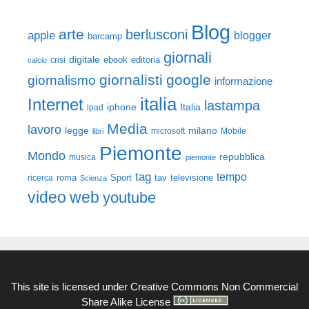
Blog
arte
berlusconi
apple
blogger
barcamp
giornali
digitale
ebook
crisi
editoria
calcio
giornalisti
google
giornalismo
informazione
italia
Internet
lastampa
iphone
Italia
ipad
Media
lavoro
legge
milano
Mobile
libri
microsoft
Piemonte
Mondo
repubblica
musica
piemonte
tag
tempo
roma
Sport
tav
televisione
ricerca
Scienza
video
web
youtube
This site is licensed under
Creative Commons Non Commercial
Share Alike License