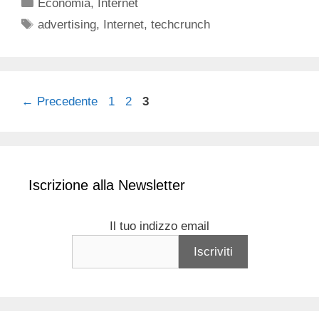
Categorie
Economia
,
Internet
Tag
advertising
,
Internet
,
techcrunch
Pagina
Pagina
Pagina
←
Precedente
1
2
3
Iscrizione alla Newsletter
Il tuo indizzo email