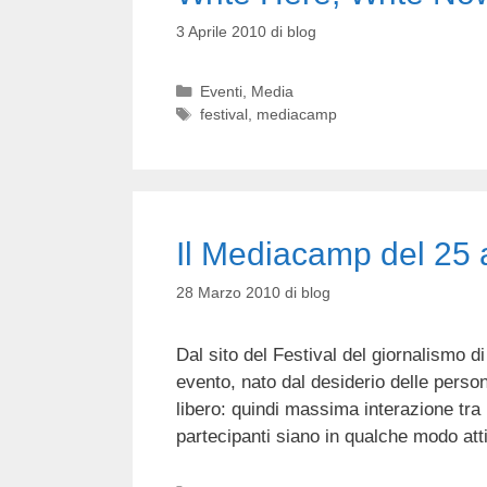
3 Aprile 2010
di
blog
Categorie
Eventi
,
Media
Tag
festival
,
mediacamp
Il Mediacamp del 25 
28 Marzo 2010
di
blog
Dal sito del Festival del giornalismo 
evento, nato dal desiderio delle perso
libero: quindi massima interazione tra i
partecipanti siano in qualche modo at