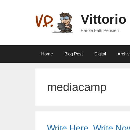
Vai
al
Vittorio
contenuto
Parole Fatti Pensieri
Home
Blog Post
Digital
Archiv
mediacamp
Write Here, Write No