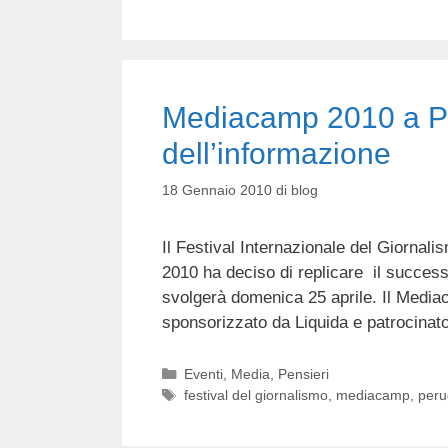
Mediacamp 2010 a Per
dell’informazione
18 Gennaio 2010
di
blog
Il Festival Internazionale del Giornali
2010 ha deciso di replicare il succes
svolgerà domenica 25 aprile. Il Media
sponsorizzato da Liquida e patrocinat
Categorie
Eventi
,
Media
,
Pensieri
Tag
festival del giornalismo
,
mediacamp
,
peru