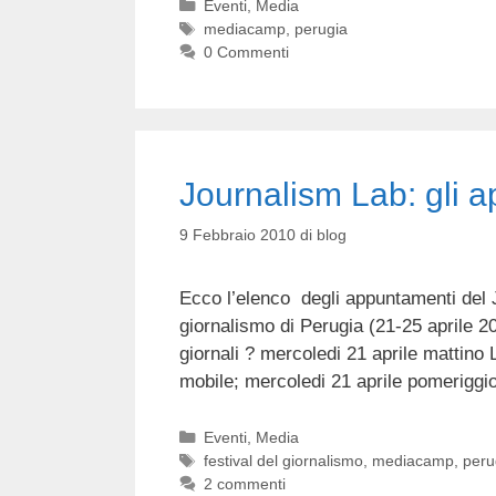
Categorie
Eventi
,
Media
Tag
mediacamp
,
perugia
0 Commenti
Journalism Lab: gli 
9 Febbraio 2010
di
blog
Ecco l’elenco degli appuntamenti del J
giornalismo di Perugia (21-25 aprile 20
giornali ? mercoledi 21 aprile mattino L
mobile; mercoledi 21 aprile pomeriggio P
Categorie
Eventi
,
Media
Tag
festival del giornalismo
,
mediacamp
,
peru
2 commenti