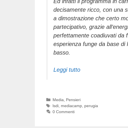
Ed infatti il programma in ca
decisamente ricco, con una sc
a dimostrazione che certo mo
partecipativo, grazie all’ener
perfettamente coadiuvati da fi
esperienza funge da base di l
basso.
Leggi tutto
Categorie
Media
,
Pensieri
Tag
lsdi
,
mediacamp
,
perugia
0 Commenti