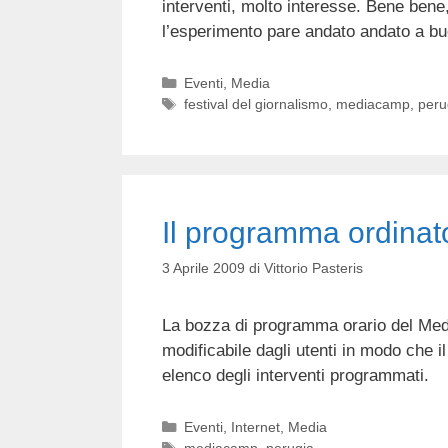
interventi, molto interesse. Bene ben
l’esperimento pare andato andato a bu
Categorie
Eventi
,
Media
Tag
festival del giornalismo
,
mediacamp
,
peru
Il programma ordina
3 Aprile 2009
di
Vittorio Pasteris
La bozza di programma orario del Medi
modificabile dagli utenti in modo che il 
elenco degli interventi programmati.
Categorie
Eventi
,
Internet
,
Media
Tag