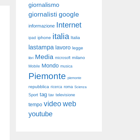
giornalismo
giornalisti
google
Internet
informazione
italia
iphone
Italia
ipad
lastampa
lavoro
legge
Media
milano
libri
microsoft
Mondo
Mobile
musica
Piemonte
piemonte
repubblica
roma
ricerca
Scienza
tag
Sport
tav
televisione
video
web
tempo
youtube