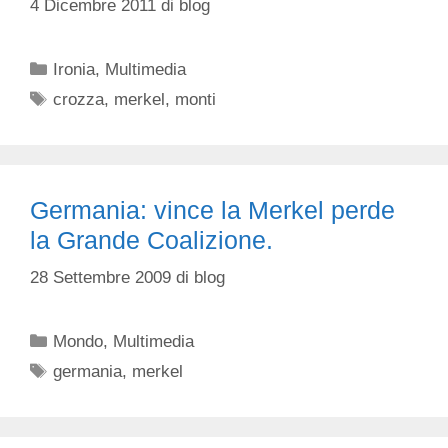
4 Dicembre 2011
di
blog
Categorie
Ironia
,
Multimedia
Tag
crozza
,
merkel
,
monti
Germania: vince la Merkel perde
la Grande Coalizione.
28 Settembre 2009
di
blog
Categorie
Mondo
,
Multimedia
Tag
germania
,
merkel