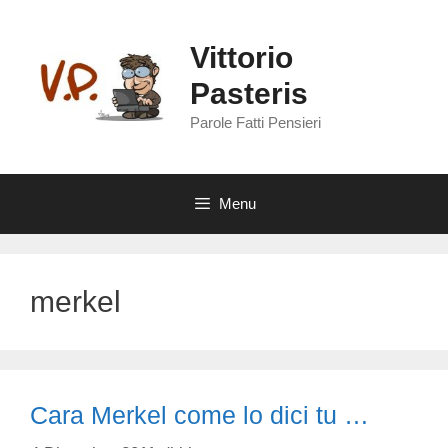
Vai
al
Vittorio
contenuto
Pasteris
Parole Fatti Pensieri
Menu
merkel
Cara Merkel come lo dici tu …