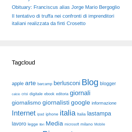
Obituary: Franciscus alias Jorge Mario Bergoglio
Il tentativo di truffa nei confronti di imprenditori
italiani realizzata da finti Crosetto
Tagcloud
Blog
arte
berlusconi
apple
blogger
barcamp
giornali
digitale
ebook
crisi
editoria
calcio
giornalisti
google
giornalismo
informazione
italia
Internet
lastampa
iphone
Italia
ipad
Media
lavoro
legge
milano
Mobile
libri
microsoft