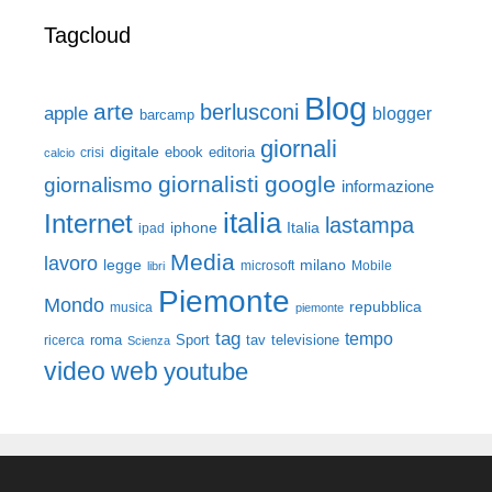
Tagcloud
Blog
arte
berlusconi
apple
blogger
barcamp
giornali
digitale
ebook
crisi
editoria
calcio
giornalisti
google
giornalismo
informazione
italia
Internet
lastampa
iphone
Italia
ipad
Media
lavoro
legge
milano
Mobile
libri
microsoft
Piemonte
Mondo
repubblica
musica
piemonte
tag
tempo
roma
Sport
tav
televisione
ricerca
Scienza
video
web
youtube