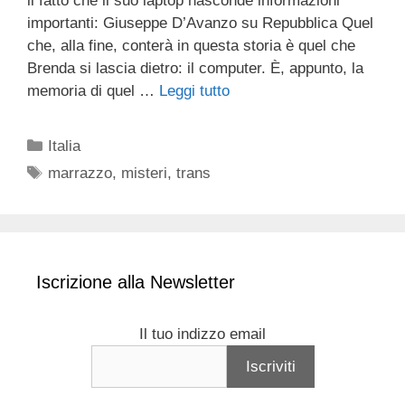
il fatto che il suo laptop nasconde informazioni
importanti: Giuseppe D’Avanzo su Repubblica Quel
che, alla fine, conterà in questa storia è quel che
Brenda si lascia dietro: il computer. È, appunto, la
memoria di quel …
Leggi tutto
Categorie
Italia
Tag
marrazzo
,
misteri
,
trans
Iscrizione alla Newsletter
Il tuo indizzo email