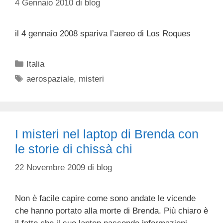
4 Gennaio 2010
di
blog
il 4 gennaio 2008 spariva l’aereo di Los Roques
Categorie
Italia
Tag
aerospaziale
,
misteri
I misteri nel laptop di Brenda con
le storie di chissà chi
22 Novembre 2009
di
blog
Non è facile capire come sono andate le vicende
che hanno portato alla morte di Brenda. Più chiaro è