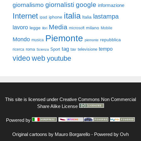
giornalisti
google
giornalismo
informazione
italia
Internet
lastampa
iphone
Italia
ipad
Media
lavoro
legge
milano
Mobile
libri
microsoft
Piemonte
Mondo
repubblica
musica
piemonte
tag
tempo
roma
Sport
tav
televisione
ricerca
Scienza
video
web
youtube
This site is licensed under
Creative Commons Non Commercial
Share Alike License
Powered by
Original cartoons by
Mauro Borgarello
-
Powered by Ovh