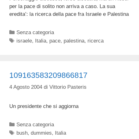
per la pace di solito non arriva a caso. La sua
eredita’: la ricerca della pace fra Israele e Palestina
Categorie
Senza categoria
Tag
israele
,
Italia
,
pace
,
palestina
,
ricerca
109163583209866817
4 Agosto 2004
di
Vittorio Pasteris
Un presidente che si aggiorna
Categorie
Senza categoria
Tag
bush
,
dummies
,
Italia