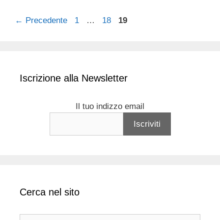
Pagina
Pagina
Pagina
←
Precedente
1
…
18
19
Iscrizione alla Newsletter
Il tuo indizzo email
Cerca nel sito
Ricerca