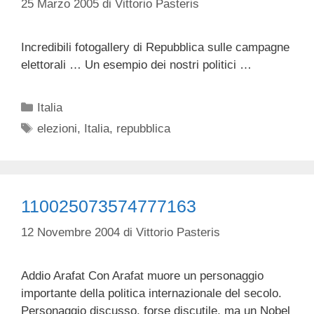
25 Marzo 2005
di
Vittorio Pasteris
Incredibili fotogallery di Repubblica sulle campagne
elettorali … Un esempio dei nostri politici …
Categorie
Italia
Tag
elezioni
,
Italia
,
repubblica
110025073574777163
12 Novembre 2004
di
Vittorio Pasteris
Addio Arafat Con Arafat muore un personaggio
importante della politica internazionale del secolo.
Personaggio discusso, forse discutile, ma un Nobel