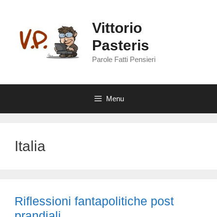
Vai
al
Vittorio
contenuto
Pasteris
Parole Fatti Pensieri
Menu
Italia
Riflessioni fantapolitiche post
prandiali