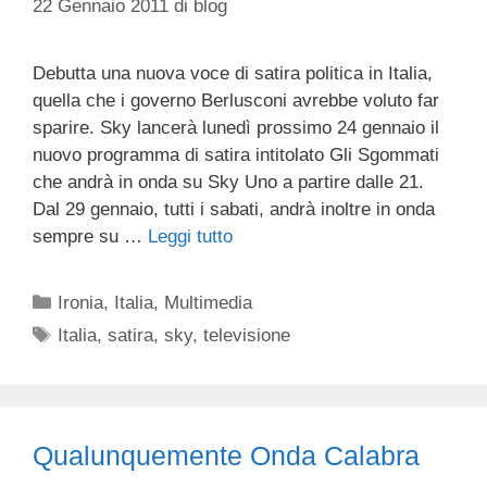
22 Gennaio 2011
di
blog
Debutta una nuova voce di satira politica in Italia,
quella che i governo Berlusconi avrebbe voluto far
sparire. Sky lancerà lunedì prossimo 24 gennaio il
nuovo programma di satira intitolato Gli Sgommati
che andrà in onda su Sky Uno a partire dalle 21.
Dal 29 gennaio, tutti i sabati, andrà inoltre in onda
sempre su …
Leggi tutto
Categorie
Ironia
,
Italia
,
Multimedia
Tag
Italia
,
satira
,
sky
,
televisione
Qualunquemente Onda Calabra