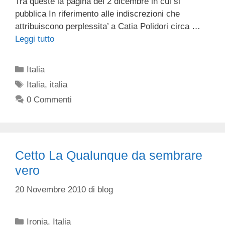
Tra queste la pagina del 2 dicembre in cui si
pubblica In riferimento alle indiscrezioni che
attribuiscono perplessita’ a Catia Polidori circa …
Leggi tutto
Categorie
Italia
Tag
Italia
,
italia
0 Commenti
Cetto La Qualunque da sembrare
vero
20 Novembre 2010
di
blog
Categorie
Ironia
,
Italia