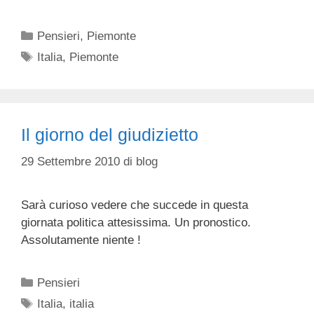
Categorie
Pensieri
,
Piemonte
Tag
Italia
,
Piemonte
Il giorno del giudizietto
29 Settembre 2010
di
blog
Sarà curioso vedere che succede in questa
giornata politica attesissima. Un pronostico.
Assolutamente niente !
Categorie
Pensieri
Tag
Italia
,
italia