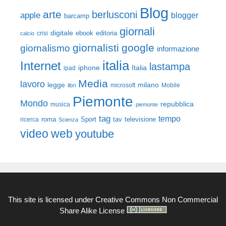
Blog
arte
berlusconi
apple
blogger
barcamp
giornali
digitale
ebook
crisi
editoria
calcio
giornalisti
google
giornalismo
informazione
italia
Internet
lastampa
iphone
Italia
ipad
Media
lavoro
legge
milano
Mobile
libri
microsoft
Piemonte
Mondo
repubblica
musica
piemonte
tag
tempo
roma
Sport
tav
televisione
ricerca
Scienza
video
web
youtube
This site is licensed under
Creative Commons Non Commercial
Share Alike License