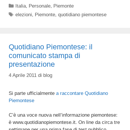
Categorie
Italia
,
Personale
,
Piemonte
Tag
elezioni
,
Piemonte
,
quotidiano piemontese
Quotidiano Piemontese: il
comunicato stampa di
presentazione
4 Aprile 2011
di
blog
Si parte ufficialmente
a raccontare Quotidiano
Piemontese
C’è una voce nuova nell’informazione piemontese:
è www.quotidianopiemontese.it. On line da circa tre
settimane per una prima fase di test pubblico,