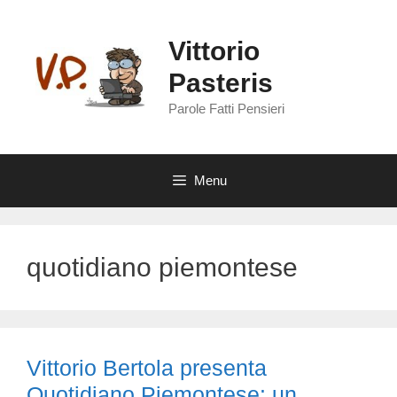
Vai
al
Vittorio
contenuto
Pasteris
Parole Fatti Pensieri
Menu
quotidiano piemontese
Vittorio Bertola presenta
Quotidiano Piemontese: un