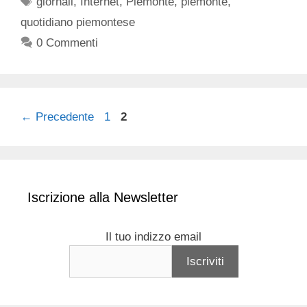
giornali
,
Internet
,
Piemonte
,
piemonte
,
quotidiano piemontese
0 Commenti
Pagina
Pagina
←
Precedente
1
2
Iscrizione alla Newsletter
Il tuo indizzo email