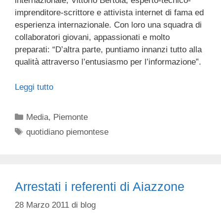
internazionale; Vittorio Bertola, esperto-tecnico-
imprenditore-scrittore e attivista internet di fama ed
esperienza internazionale. Con loro una squadra di
collaboratori giovani, appassionati e molto
preparati: “D’altra parte, puntiamo innanzi tutto alla
qualità attraverso l’entusiasmo per l’informazione”.
Leggi tutto
Categorie
Media
,
Piemonte
Tag
quotidiano piemontese
Arrestati i referenti di Aiazzone
28 Marzo 2011
di
blog