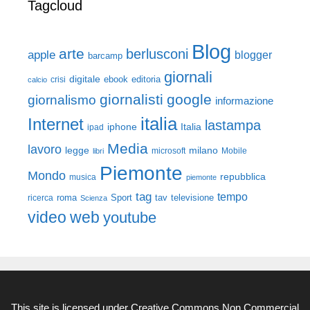
Tagcloud
Blog
arte
berlusconi
apple
blogger
barcamp
giornali
digitale
ebook
crisi
editoria
calcio
giornalisti
google
giornalismo
informazione
italia
Internet
lastampa
iphone
Italia
ipad
Media
lavoro
legge
milano
Mobile
libri
microsoft
Piemonte
Mondo
repubblica
musica
piemonte
tag
tempo
roma
Sport
tav
televisione
ricerca
Scienza
video
web
youtube
This site is licensed under
Creative Commons Non Commercial