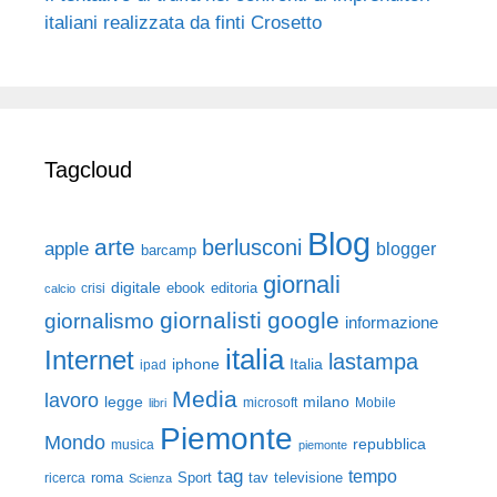
italiani realizzata da finti Crosetto
Tagcloud
Blog
arte
berlusconi
apple
blogger
barcamp
giornali
digitale
ebook
crisi
editoria
calcio
giornalisti
google
giornalismo
informazione
italia
Internet
lastampa
iphone
Italia
ipad
Media
lavoro
legge
milano
Mobile
libri
microsoft
Piemonte
Mondo
repubblica
musica
piemonte
tag
tempo
roma
Sport
tav
televisione
ricerca
Scienza