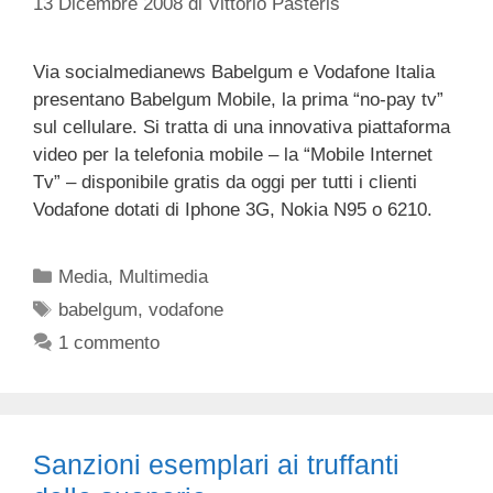
13 Dicembre 2008
di
Vittorio Pasteris
Via socialmedianews Babelgum e Vodafone Italia
presentano Babelgum Mobile, la prima “no-pay tv”
sul cellulare. Si tratta di una innovativa piattaforma
video per la telefonia mobile – la “Mobile Internet
Tv” – disponibile gratis da oggi per tutti i clienti
Vodafone dotati di Iphone 3G, Nokia N95 o 6210.
Categorie
Media
,
Multimedia
Tag
babelgum
,
vodafone
1 commento
Sanzioni esemplari ai truffanti