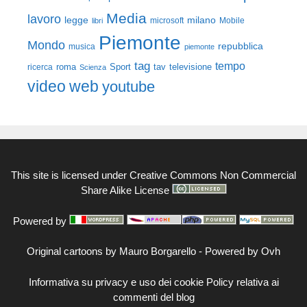
Media
lavoro
legge
milano
Mobile
libri
microsoft
Piemonte
Mondo
repubblica
musica
piemonte
tag
tempo
roma
Sport
tav
televisione
ricerca
Scienza
video
web
youtube
This site is licensed under
Creative Commons Non Commercial
Share Alike License
Powered by
Original cartoons by
Mauro Borgarello
-
Powered by Ovh
Informativa su privacy e uso dei cookie
Policy relativa ai
commenti del blog