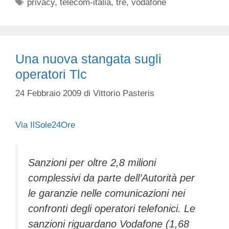
Tag
privacy
,
telecom-italia
,
tre
,
vodafone
Una nuova stangata sugli
operatori Tlc
24 Febbraio 2009
di
Vittorio Pasteris
Via IlSole24Ore
Sanzioni per oltre 2,8 milioni
complessivi da parte dell’Autorità per
le garanzie nelle comunicazioni nei
confronti degli operatori telefonici. Le
sanzioni riguardano Vodafone (1,68