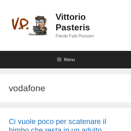
Vai
al
Vittorio
contenuto
Pasteris
Parole Fatti Pensieri
Menu
vodafone
Ci vuole poco per scatenare il
bimbo che resta in un adulto