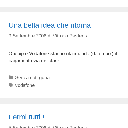
Una bella idea che ritorna
9 Settembre 2008
di
Vittorio Pasteris
Onebip e Vodafone stanno rilanciando (da un po’) il
pagamento via cellulare
Categorie
Senza categoria
Tag
vodafone
Fermi tutti !
5 Settembre 2008
di
Vittorio Pasteris