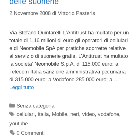
delle suonerie
2 Novembre 2008
di
Vittorio Pasteris
Via Stefano Quintarelli L’Antitrust ha multato per un
totale di 1,16 milioni di euro gli operatori di cellulari
e di Neomobile SpA per pratiche scorrette relative
al servizio di suonerie gratis. L’Antitrust ha multato
la societa’ Neomobile S.p.A. di 115.000 euro; a
Telecom Italia sanzione amministrativa pecuniaria
di 315.000 euro; a Vodafone 285.000 euro; a …
Leggi tutto
Categorie
Senza categoria
Tag
cellulari
,
italia
,
Mobile
,
neri
,
video
,
vodafone
,
youtube
0 Commenti