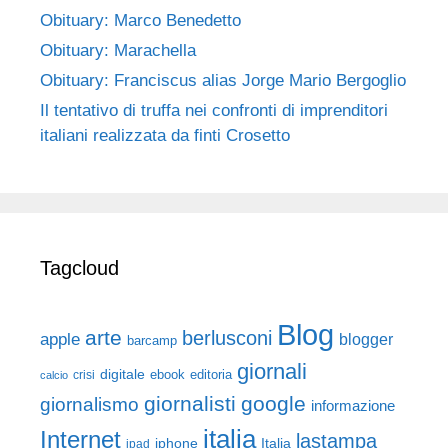
Obituary: Marco Benedetto
Obituary: Marachella
Obituary: Franciscus alias Jorge Mario Bergoglio
Il tentativo di truffa nei confronti di imprenditori
italiani realizzata da finti Crosetto
Tagcloud
Blog
arte
berlusconi
apple
blogger
barcamp
giornali
digitale
ebook
crisi
editoria
calcio
giornalisti
google
giornalismo
informazione
italia
Internet
lastampa
iphone
Italia
ipad