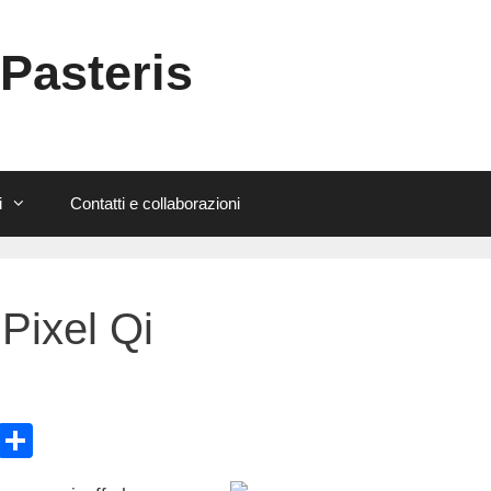
 Pasteris
i
Contatti e collaborazioni
Pixel Qi
E
C
m
o