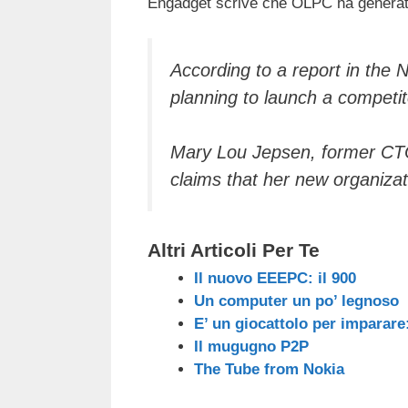
Engadget scrive che OLPC ha generat
c
tt
e
k
e
at
e
er
a
e
gr
s
b
d
dI
a
A
According to a report in the 
planning to launch a competi
o
s
n
m
p
o
p
Mary Lou Jepsen, former CTO
k
claims that her new organiza
Altri Articoli Per Te
Il nuovo EEEPC: il 900
Un computer un po’ legnoso
E’ un giocattolo per imparare
Il mugugno P2P
The Tube from Nokia