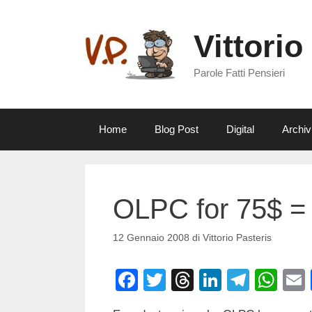
Vai
al
Vittorio
contenuto
Parole Fatti Pensieri
Home
Blog Post
Digital
Archiv
OLPC for 75$ = 
12 Gennaio 2008
di
Vittorio Pasteris
F
T
T
Li
T
W
a
wi
hr
n
el
h