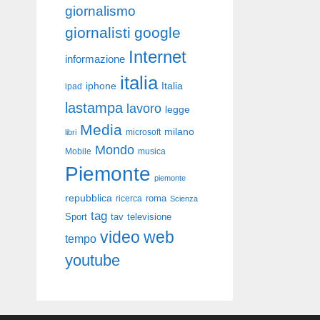
giornalismo
giornalisti
google
Internet
informazione
italia
iphone
Italia
ipad
lastampa
lavoro
legge
Media
milano
libri
microsoft
Mondo
Mobile
musica
Piemonte
piemonte
repubblica
roma
ricerca
Scienza
tag
Sport
tav
televisione
video
web
tempo
youtube