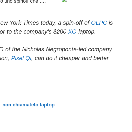
o uno spinoff che ….
ail
n
di
vi
New York Times today, a spin-off of
OLPC
is
tor to the company’s $200
XO
laptop.
di
 of the Nicholas Negroponte-led company,
tion,
Pixel Qi
, can do it cheaper and better.
: non chiamatelo laptop