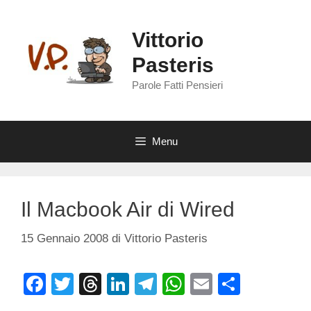
Vai
al
Vittorio
contenuto
Pasteris
Parole Fatti Pensieri
Menu
Il Macbook Air di Wired
15 Gennaio 2008
di
Vittorio Pasteris
F
T
T
Li
T
W
E
C
a
wi
hr
n
el
h
m
o