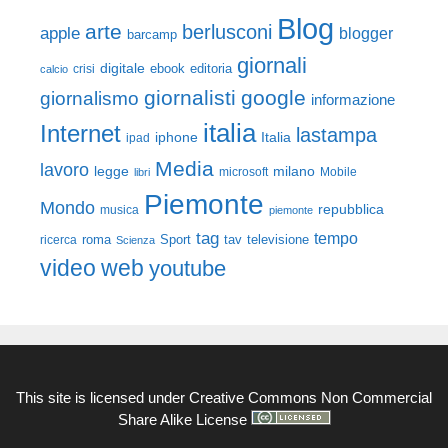
Blog
arte
berlusconi
apple
blogger
barcamp
giornali
digitale
ebook
crisi
editoria
calcio
giornalisti
google
giornalismo
informazione
italia
Internet
lastampa
iphone
Italia
ipad
Media
lavoro
legge
milano
Mobile
libri
microsoft
Piemonte
Mondo
repubblica
musica
piemonte
tag
tempo
roma
Sport
tav
televisione
ricerca
Scienza
video
web
youtube
This site is licensed under
Creative Commons Non Commercial
Share Alike License