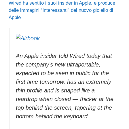
Wired ha sentito i suoi insider in Apple, e produce
c
tt
e
k
e
at
ail
n
delle immagini “interessanti” del nuovo gioiello di
e
er
a
e
gr
s
di
Apple
b
d
dI
a
A
vi
o
s
n
m
p
di
o
p
k
An Apple insider told Wired today that
the company’s new ultraportable,
expected to be seen in public for the
first time tomorrow, has an extremely
thin profile and is shaped like a
teardrop when closed — thicker at the
top behind the screen, tapering at the
bottom behind the keyboard.