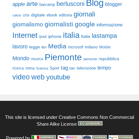
Blog
arte
berlusconi
apple
blogger
barcamp
giornali
digitale
ebook
crisi
editoria
calcio
giornalisti
google
giornalismo
informazione
italia
Internet
lastampa
iphone
Italia
ipad
Media
lavoro
legge
milano
Mobile
libri
microsoft
Piemonte
Mondo
repubblica
musica
piemonte
tag
tempo
roma
Sport
tav
televisione
ricerca
Scienza
video
web
youtube
This site is licensed under
Creative Commons Non Commercial
Share Alike License
Powered by