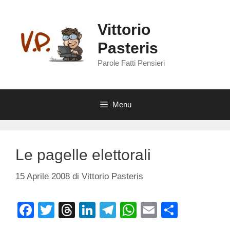
Vai
al
Vittorio
contenuto
Pasteris
Parole Fatti Pensieri
Menu
Le pagelle elettorali
15 Aprile 2008
di
Vittorio Pasteris
F
T
T
Li
T
W
E
C
a
wi
hr
n
el
h
m
o