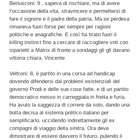
Berlusconi: 9 , sapeva di rischiare, ma di avere
c
tt
e
k
e
at
ail
n
l’occasione della vita, stravincere e permettersi di
e
er
a
e
gr
s
di
fare il signore e il padre della patria. Ma se perdeva
b
d
dI
a
A
vi
rimaneva fuori forse per sempre per ragioni
politiche e anagrafiche. E così ha tirato fuori il
o
s
n
m
p
di
killing instinct fino a cercare di raccogliere voti con
o
p
siparietti a Matrix di fronte a sondaggi gli gli davano
k
vittoria chiara. Vincente
Veltroni: 8, è partito in una corsa ad handicap
dovendo difendersi dai problemi esistenziali del
governo Prodi e delle sue cose fatte, e di un partito
democratico messo in carreggiata in fretta e furia.
Ha avuto la saggezza di correre da solo, dando una
botta decisa al sistema politico italiano per
semplificarlo, uccidendo indirettamente gli ex
compagni di viaggio della sinitra. Ora deve
dimostrare di essere davvero il futuro, pulendo il