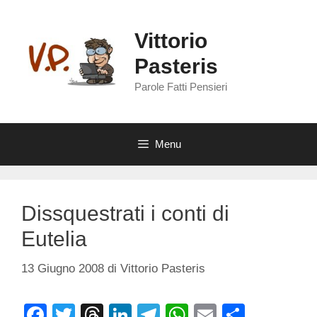
Vai
al
Vittorio
contenuto
Pasteris
Parole Fatti Pensieri
Menu
Dissquestrati i conti di
Eutelia
13 Giugno 2008
di
Vittorio Pasteris
F
T
T
Li
T
W
E
C