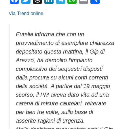
a
wi
hr
n
el
h
m
o
Via Trend online
c
tt
e
k
e
at
ail
n
e
er
a
e
gr
s
di
b
d
dI
a
A
vi
Eutelia informa che con un
provvedimento di esemplare chiarezza
o
s
n
m
p
di
depositato questa mattina, il Gip di
o
p
Arezzo, ha demolito l’impianto
k
complessivo dei sequestri disposti
dalla procura su alcuni conti correnti
della società. A partire dal 19 maggio
scorso, il PM aveva dato vita ad una
catena di misure cautelari, reiterate
per ben tre volte, sulla base di
asserite ragioni di urgenza.