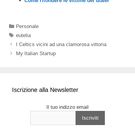
Come rifondere le vittime dei dialer
Categorie
Personale
Tag
eutelia
I Celtics vicini ad una clamorosa vittoria
My Italian Startup
Iscrizione alla Newsletter
Il tuo indizzo email