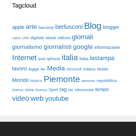
Tagcloud
Blog
arte
berlusconi
apple
blogger
barcamp
giornali
digitale
ebook
crisi
editoria
calcio
giornalisti
google
giornalismo
informazione
italia
Internet
lastampa
iphone
Italia
ipad
Media
lavoro
legge
milano
Mobile
libri
microsoft
Piemonte
Mondo
repubblica
musica
piemonte
tag
tempo
roma
Sport
tav
televisione
ricerca
Scienza
video
web
youtube