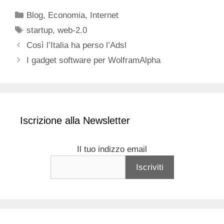
Categorie
Blog
,
Economia
,
Internet
Tag
startup
,
web-2.0
Così l’Italia ha perso l’Adsl
I gadget software per WolframAlpha
Iscrizione alla Newsletter
Il tuo indizzo email