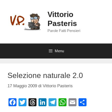
Vai
al
Vittorio
contenuto
Pasteris
Parole Fatti Pensieri
Menu
Selezione naturale 2.0
17 Maggio 2009
di
Vittorio Pasteris
F
T
T
Li
T
W
E
C
a
wi
hr
n
el
h
m
o