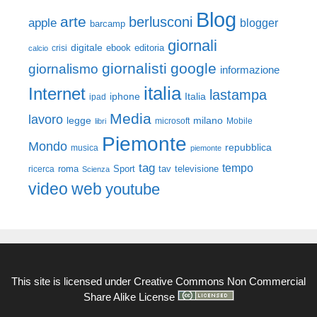
Blog
arte
berlusconi
apple
blogger
barcamp
giornali
digitale
ebook
crisi
editoria
calcio
giornalisti
google
giornalismo
informazione
italia
Internet
lastampa
iphone
Italia
ipad
Media
lavoro
legge
milano
Mobile
libri
microsoft
Piemonte
Mondo
repubblica
musica
piemonte
tag
tempo
roma
Sport
tav
televisione
ricerca
Scienza
video
web
youtube
This site is licensed under
Creative Commons Non Commercial
Share Alike License