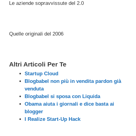
Le aziende sopravvissute del 2.0
c
tt
e
k
e
at
ail
n
e
er
a
e
gr
s
di
b
d
dI
a
A
vi
Quelle originali del 2006
o
s
n
m
p
di
o
p
k
Altri Articoli Per Te
Startup Cloud
Blogbabel non più in vendita pardon già
venduta
Blogbabel si sposa con Liquida
Obama aiuta i giornali e dice basta ai
blogger
I Realize Start-Up Hack