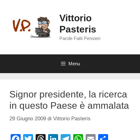
Vai
al
Vittorio
contenuto
Pasteris
Parole Fatti Pensieri
Menu
Signor presidente, la ricerca
in questo Paese è ammalata
29 Giugno 2009
di
Vittorio Pasteris
F
T
T
Li
T
W
E
C