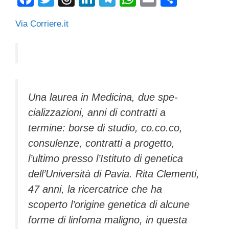
a
wi
hr
n
el
h
m
o
Via Corriere.it
c
tt
e
k
e
at
ail
n
e
er
a
e
gr
s
di
b
d
dI
a
A
vi
o
s
n
m
p
di
o
p
Una laurea in Medicina, due spe­
k
cializzazioni, anni di contratti a
termine: borse di studio, co.co.co,
consulenze, contratti a progetto,
l’ultimo presso l’Istituto di geneti­ca
dell’Università di Pavia. Rita Cle­menti,
47 anni, la ricercatrice che ha
scoperto l’origi­ne genetica di alcune
forme di lin­foma maligno, in questa