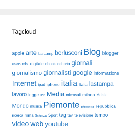
Tagcloud
Blog
arte
berlusconi
apple
blogger
barcamp
giornali
digitale
ebook
crisi
editoria
calcio
giornalisti
google
giornalismo
informazione
italia
Internet
lastampa
iphone
Italia
ipad
Media
lavoro
legge
milano
Mobile
libri
microsoft
Piemonte
Mondo
repubblica
musica
piemonte
tag
tempo
roma
Sport
tav
televisione
ricerca
Scienza
video
web
youtube