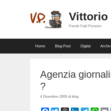
Vai
al
Vittorio
contenuto
Parole Fatti Pensieri
Home
Blog Post
Digital
Archiv
Agenzia giornali
?
4 Dicembre 2009
di
blog