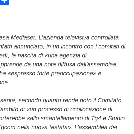
E
C
m
o
ail
n
di
vi
asa Mediaset. L’azienda televisiva controllata
nfatti annunciato, in un incontro con i comitati di
di
edì, la nascita di «una agenzia di
 apprende da una nota diffusa dall’assemblea
e ha «espresso forte preoccupazione» e
one.
nserita, secondo quanto rende noto il Comitato
’ambito di «un processo di ricollocazione di
 porterebbe «allo smantellamento di Tg4 e Studio
 Tgcom nella nuova testata». L’assemblea dei