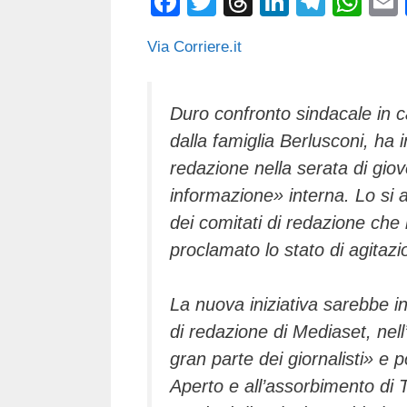
F
T
T
Li
T
W
a
wi
hr
n
el
h
Via Corriere.it
c
tt
e
k
e
at
e
er
a
e
gr
s
b
d
dI
a
A
Duro confronto sindacale in c
dalla famiglia Berlusconi, ha i
o
s
n
m
p
redazione nella serata di giov
o
p
informazione» interna. Lo si
k
dei comitati di redazione ch
proclamato lo stato di agitazi
La nuova iniziativa sarebbe i
di redazione di Mediaset, nell
gran parte dei giornalisti» e
Aperto e all’assorbimento di