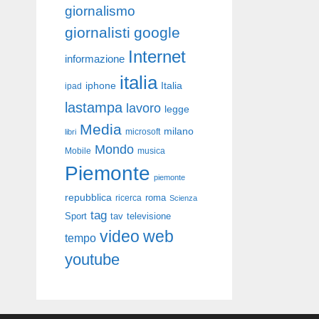
giornalismo
giornalisti
google
Internet
informazione
italia
iphone
Italia
ipad
lastampa
lavoro
legge
Media
milano
libri
microsoft
Mondo
Mobile
musica
Piemonte
piemonte
repubblica
roma
ricerca
Scienza
tag
Sport
tav
televisione
video
web
tempo
youtube