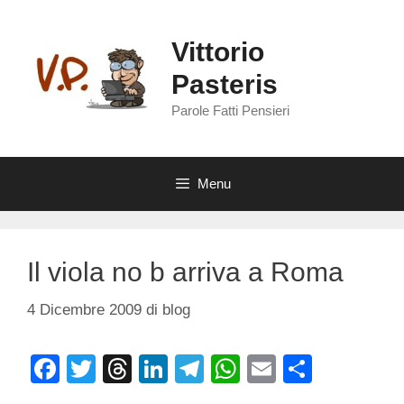
Vai
al
Vittorio
contenuto
Pasteris
Parole Fatti Pensieri
Menu
Il viola no b arriva a Roma
4 Dicembre 2009
di
blog
F
T
T
Li
T
W
E
C
a
wi
hr
n
el
h
m
o