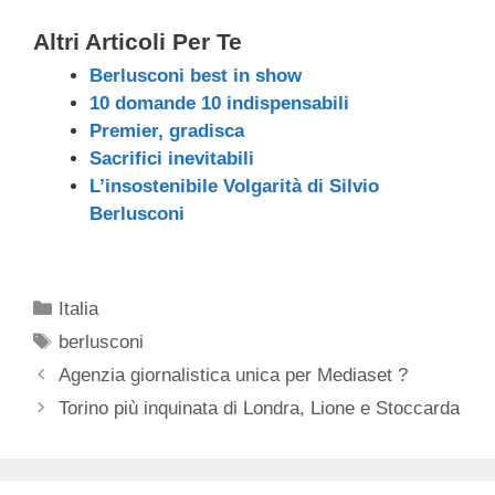
Altri Articoli Per Te
Berlusconi best in show
10 domande 10 indispensabili
Premier, gradisca
Sacrifici inevitabili
L’insostenibile Volgarità di Silvio
Berlusconi
Categorie
Italia
Tag
berlusconi
Agenzia giornalistica unica per Mediaset ?
Torino più inquinata di Londra, Lione e Stoccarda