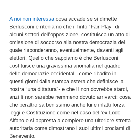
c
tt
e
k
e
at
ail
n
e
er
a
e
gr
s
di
A noi non interessa
cosa accade se si dimette
b
d
dI
a
A
vi
Berlusconi e riteniamo che il finto “Fair Play” di
alcuni settori dell’opposizione, costituisca un atto di
o
s
n
m
p
di
omissione di soccorso alla nostra democrazia del
o
p
quale risponderanno, eventualmente, davanti agli
k
elettori. Quello che sappiamo è che Berlusconi
costituisce una gravissima anomalia nel quadro
delle democrazie occidentali -come ribadito in
questi giorni dalla stampa estera che definisce la
nostra “una dittatura”- e che lì non dovrebbe starci,
anzi lì non sarebbe nemmeno dovuto arrivarci: cosa
che peraltro sa benissimo anche lui e infatti forza
leggi e Costituzione come nel caso dell’ex Lodo
Alfano e si appresta a compiere una ulteriore stretta
autoritaria come dimostrano i suoi ultimi proclami di
Benevento.