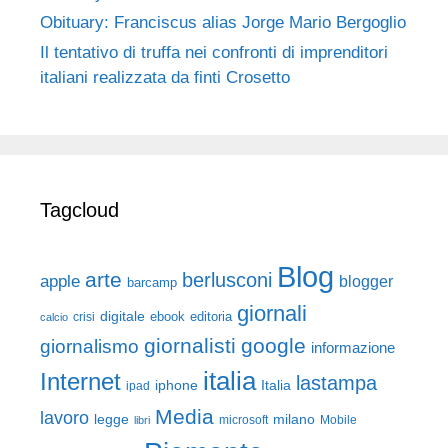
Obituary: Franciscus alias Jorge Mario Bergoglio
Il tentativo di truffa nei confronti di imprenditori
italiani realizzata da finti Crosetto
Tagcloud
Blog
arte
berlusconi
apple
blogger
barcamp
giornali
digitale
ebook
crisi
editoria
calcio
giornalisti
google
giornalismo
informazione
italia
Internet
lastampa
iphone
Italia
ipad
Media
lavoro
legge
milano
Mobile
libri
microsoft