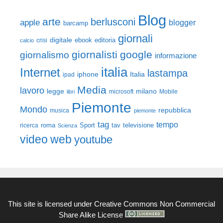
Blog
arte
berlusconi
apple
blogger
barcamp
giornali
digitale
ebook
crisi
editoria
calcio
giornalisti
google
giornalismo
informazione
italia
Internet
lastampa
iphone
Italia
ipad
Media
lavoro
legge
milano
Mobile
libri
microsoft
Piemonte
Mondo
repubblica
musica
piemonte
tag
tempo
roma
Sport
tav
televisione
ricerca
Scienza
video
web
youtube
This site is licensed under
Creative Commons Non Commercial
Share Alike License