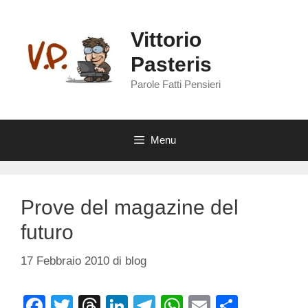
Vai
al
Vittorio
contenuto
Pasteris
Parole Fatti Pensieri
Menu
Prove del magazine del
futuro
17 Febbraio 2010
di
blog
F
T
T
Li
T
W
E
C