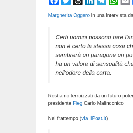
F
T
T
Li
T
W
a
wi
hr
n
el
h
Margherita Oggero
in una intervista da
c
tt
e
k
e
at
e
er
a
e
gr
s
b
d
dI
a
A
Certi uomini possono fare l
non è certo la stessa cosa c
o
s
n
m
p
sembrerà un paragone un po’ bi
o
p
ha un valore di sensualità che
k
nell’odore della carta.
Restiamo terroizzati da un futuro poten
presidente
Fieg
Carlo Malinconico
Nel frattempo (
via IlPost.it
)