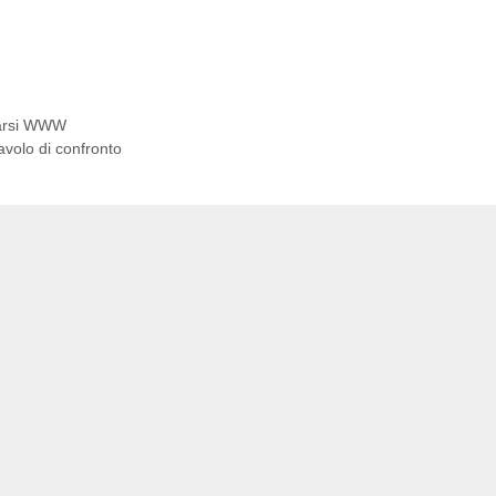
amarsi WWW
tavolo di confronto