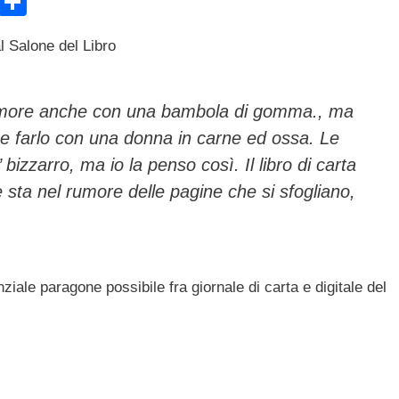
E
C
m
o
l Salone del Libro
ail
n
di
vi
’amore anche con una bambola di gomma., ma
he farlo con una donna in carne ed ossa. Le
di
zzarro, ma io la penso così. Il libro di carta
 sta nel rumore delle pagine che si sfogliano,
ziale paragone possibile fra giornale di carta e digitale del