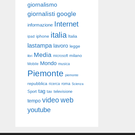
giornalismo
giornalisti
google
Internet
informazione
italia
iphone
Italia
ipad
lastampa
lavoro
legge
Media
milano
libri
microsoft
Mondo
Mobile
musica
Piemonte
piemonte
repubblica
roma
ricerca
Scienza
tag
Sport
tav
televisione
video
web
tempo
youtube