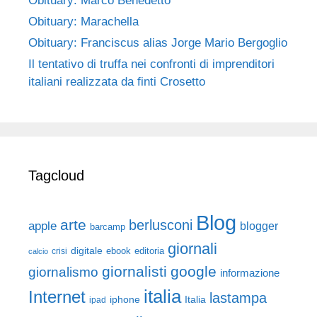
Obituary: Marco Benedetto
Obituary: Marachella
Obituary: Franciscus alias Jorge Mario Bergoglio
Il tentativo di truffa nei confronti di imprenditori
italiani realizzata da finti Crosetto
Tagcloud
Blog
arte
berlusconi
apple
blogger
barcamp
giornali
digitale
ebook
crisi
editoria
calcio
giornalisti
google
giornalismo
informazione
italia
Internet
lastampa
iphone
Italia
ipad