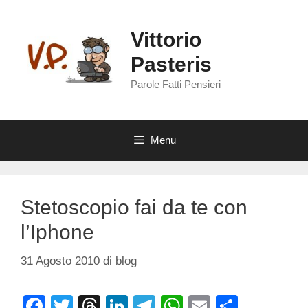
Vai
al
Vittorio
contenuto
Pasteris
Parole Fatti Pensieri
Menu
Stetoscopio fai da te con
l’Iphone
31 Agosto 2010
di
blog
F
T
T
Li
T
W
E
C