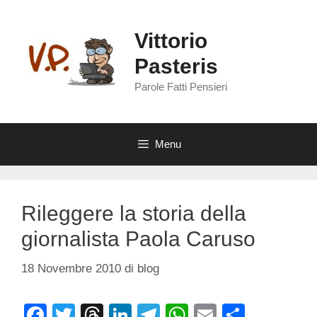
Vai
al
Vittorio
contenuto
Pasteris
Parole Fatti Pensieri
Menu
Rileggere la storia della
giornalista Paola Caruso
18 Novembre 2010
di
blog
F
T
T
Li
T
W
E
C