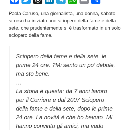
a
wi
hr
n
el
h
m
o
Paola Caruso, una giornalista, una donna, sabato
c
tt
e
k
e
at
ail
n
scorso ha iniziato uno sciopero della fame e della
e
er
a
e
gr
s
di
sete, che prudentemente si è trasformato in un solo
b
d
dI
a
A
vi
sciopero della fame.
o
s
n
m
p
di
o
p
Sciopero della fame e della sete, le
k
prime 24 ore. ?Mi sento un po’ debole,
ma sto bene.
…
La storia è questa: da 7 anni lavoro
per il Corriere e dal 2007 Sciopero
della fame e della sete, dopo le prime
24 ore. La novità è che ho bevuto. Mi
hanno convinto gli amici, ma vado