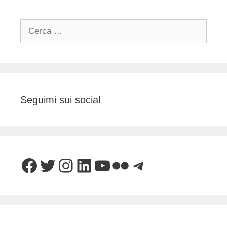
Ricerca
per:
Seguimi sui social
Facebook
Twitter
Instagram
LinkedIn
YouTube
Flickr
Telegram