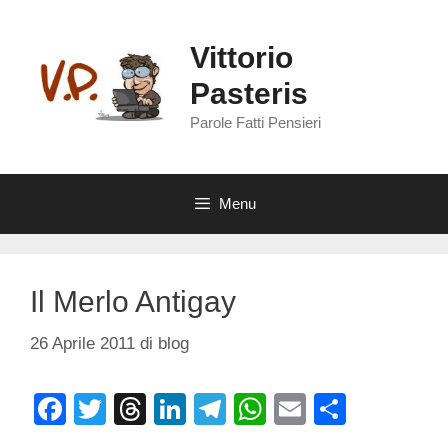
Vai
al
Vittorio
contenuto
Pasteris
Parole Fatti Pensieri
Menu
Il Merlo Antigay
26 Aprile 2011
di
blog
F
T
T
Li
T
W
E
C
a
wi
hr
n
el
h
m
o