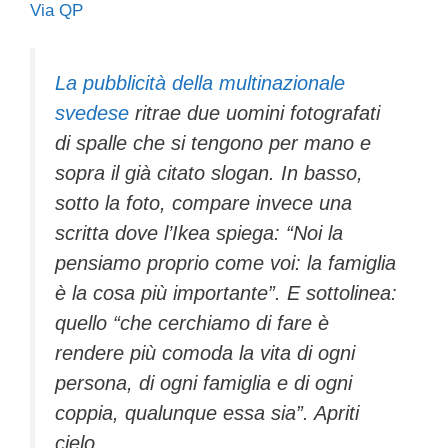
Via QP
c
tt
e
k
e
at
ail
n
e
er
a
e
gr
s
di
b
d
dI
a
A
vi
La pubblicità della multinazionale
svedese
ritrae due uomini fotografati
o
s
n
m
p
di
di spalle che si tengono per mano e
o
p
sopra il già citato slogan. In basso,
k
sotto la foto, compare invece una
scritta dove l’Ikea spiega: “Noi la
pensiamo proprio come voi: la famiglia
è la cosa più importante”. E sottolinea:
quello “che cerchiamo di fare è
rendere più comoda la vita di ogni
persona, di ogni famiglia e di ogni
coppia, qualunque essa sia”. Apriti
cielo.