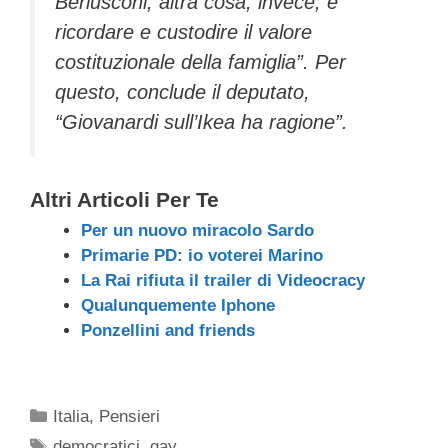
Berlusconi; altra cosa, invece, è
ricordare e custodire il valore
costituzionale della famiglia”. Per
questo, conclude il deputato,
“Giovanardi sull’Ikea ha ragione”.
Altri Articoli Per Te
Per un nuovo miracolo Sardo
Primarie PD: io voterei Marino
La Rai rifiuta il trailer di Videocracy
Qualunquemente Iphone
Ponzellini and friends
Categorie
Italia
,
Pensieri
Tag
democratici
,
gay