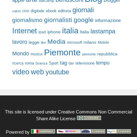
apple
blogger
barcamp
giornali
digitale
ebook
crisi
editoria
calcio
giornalisti
google
giornalismo
informazione
italia
Internet
lastampa
iphone
Italia
ipad
Media
lavoro
legge
milano
Mobile
libri
microsoft
Piemonte
Mondo
repubblica
musica
piemonte
tag
tempo
roma
Sport
tav
televisione
ricerca
Scienza
video
web
youtube
This site is licensed under
Creative Commons Non Commercial
Share Alike License
Powered by