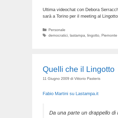
Ultima videochat con Debora Serracch
sarà a Torino per il meeting al Lingot
Categorie
Personale
Tag
democratici
,
lastampa
,
lingotto
,
Piemonte
Quelli che il Lingotto
11 Giugno 2009
di
Vittorio Pasteris
Fabio Martini su Lastampa.it
Da una parte un drappello di 