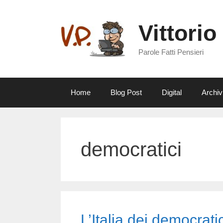
Vai
al
Vittorio
contenuto
Parole Fatti Pensieri
Home
Blog Post
Digital
Archiv
democratici
L’Italia dei democratic