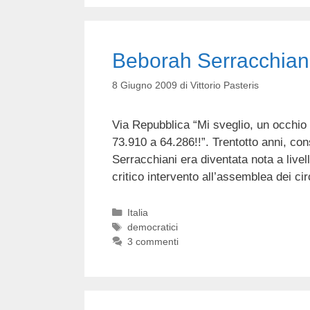
Beborah Serracchiani
8 Giugno 2009
di
Vittorio Pasteris
Via Repubblica “Mi sveglio, un occhio 
73.910 a 64.286!!”. Trentotto anni, con
Serracchiani era diventata nota a live
critico intervento all’assemblea dei ci
Categorie
Italia
Tag
democratici
3 commenti