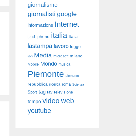
giornalismo
giornalisti
google
Internet
informazione
italia
iphone
Italia
ipad
lastampa
lavoro
legge
Media
milano
libri
microsoft
Mondo
Mobile
musica
Piemonte
piemonte
repubblica
roma
ricerca
Scienza
tag
Sport
tav
televisione
video
web
tempo
youtube