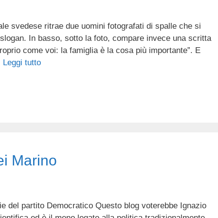
le svedese ritrae due uomini fotografati di spalle che si
 slogan. In basso, sotto la foto, compare invece una scritta
roprio come voi: la famiglia è la cosa più importante”. E
…
Leggi tutto
ei Marino
ie del partito Democratico Questo blog voterebbe Ignazio
ntifica ed è il meno legato alla politica tradizionalmente