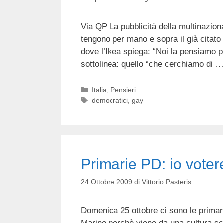
Via QP La pubblicità della multinaziona
tengono per mano e sopra il già citato
dove l’Ikea spiega: “Noi la pensiamo p
sottolinea: quello “che cerchiamo di 
Categorie
Italia
,
Pensieri
Tag
democratici
,
gay
Primarie PD: io voter
24 Ottobre 2009
di
Vittorio Pasteris
Domenica 25 ottobre ci sono le primar
Marino perchè viene da una cultura scie