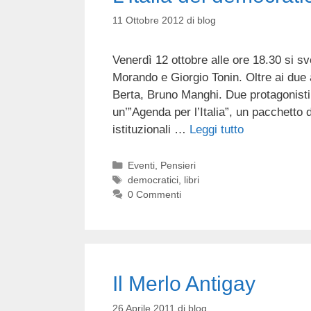
11 Ottobre 2012
di
blog
Venerdì 12 ottobre alle ore 18.30 si sv
Morando e Giorgio Tonin. Oltre ai due 
Berta, Bruno Manghi. Due protagonisti
un’”Agenda per l’Italia”, un pacchetto 
istituzionali …
Leggi tutto
Categorie
Eventi
,
Pensieri
Tag
democratici
,
libri
0 Commenti
Il Merlo Antigay
26 Aprile 2011
di
blog