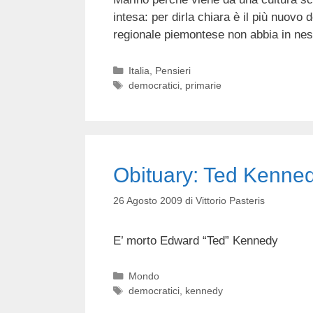
intesa: per dirla chiara è il più nuovo 
regionale piemontese non abbia in ne
Categorie
Italia
,
Pensieri
Tag
democratici
,
primarie
Obituary: Ted Kenne
26 Agosto 2009
di
Vittorio Pasteris
E’ morto Edward “Ted” Kennedy
Categorie
Mondo
Tag
democratici
,
kennedy