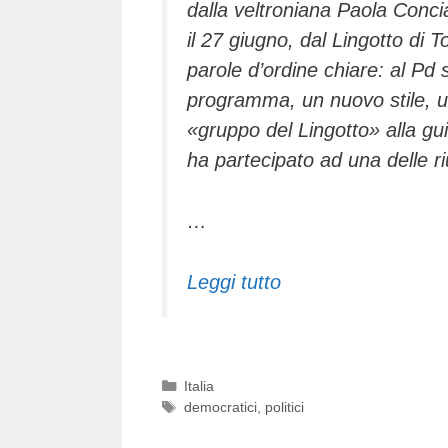
dalla veltroniana Paola Concia
il 27 giugno, dal Lingotto di 
parole d
’
ordine chiare: al Pd
programma, un nuovo stile, u
«
gruppo del Lingotto
»
alla gu
ha partecipato ad una delle riu
…
Leggi tutto
Categorie
Italia
Tag
democratici
,
politici