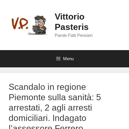
Vai
al
Vittorio
contenuto
Pasteris
Parole Fatti Pensieri
Menu
Scandalo in regione
Piemonte sulla sanità: 5
arrestati, 2 agli arresti
domiciliari. Indagato
l’assessore Ferrero