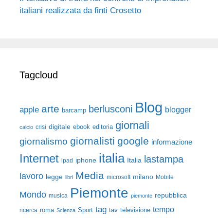
italiani realizzata da finti Crosetto
Tagcloud
Blog
arte
berlusconi
apple
blogger
barcamp
giornali
digitale
ebook
crisi
editoria
calcio
giornalisti
google
giornalismo
informazione
italia
Internet
lastampa
iphone
Italia
ipad
Media
lavoro
legge
milano
Mobile
libri
microsoft
Piemonte
Mondo
repubblica
musica
piemonte
tag
tempo
roma
Sport
tav
televisione
ricerca
Scienza