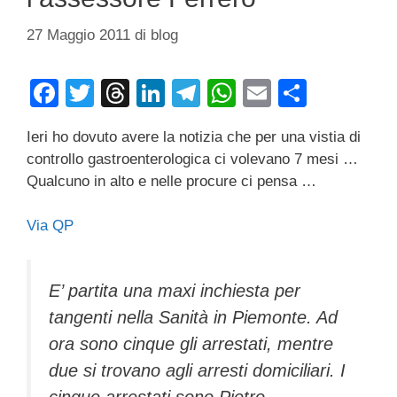
27 Maggio 2011
di
blog
F
T
T
Li
T
W
E
C
a
wi
hr
n
el
h
m
o
Ieri ho dovuto avere la notizia che per una vistia di
c
tt
e
k
e
at
ail
n
controllo gastroenterologica ci volevano 7 mesi …
e
er
a
e
gr
s
di
Qualcuno in alto e nelle procure ci pensa …
b
d
dI
a
A
vi
Via QP
o
s
n
m
p
di
o
p
k
E’ partita una maxi inchiesta per
tangenti nella Sanità in Piemonte. Ad
ora sono cinque gli arrestati, mentre
due si trovano agli arresti domiciliari. I
cinque arrestati sono Pietro