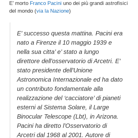
E’ morto
Franco Pacini
uno dei più grandi astrofisici
c
tt
e
k
e
at
ail
n
del mondo (
via la Nazione
)
e
er
a
e
gr
s
di
b
d
dI
a
A
vi
E’ successo questa mattina. Pacini era
o
s
n
m
p
di
nato a Firenze il 10 maggio 1939 e
o
p
nella sua citta’ e’ stato a lungo
k
direttore dell’osservatorio di Arcetri. E’
stato presidente dell’Unione
Astronomica Internazionale ed ha dato
un contributo fondamentale alla
realizzazione del ‘cacciatore’ di pianeti
esterni al Sistema Solare, il Large
Binocular Telescope (Lbt), in Arizona.
Pacini ha diretto l’Osservatorio di
Arcetri dal 1968 al 2001. Autore di