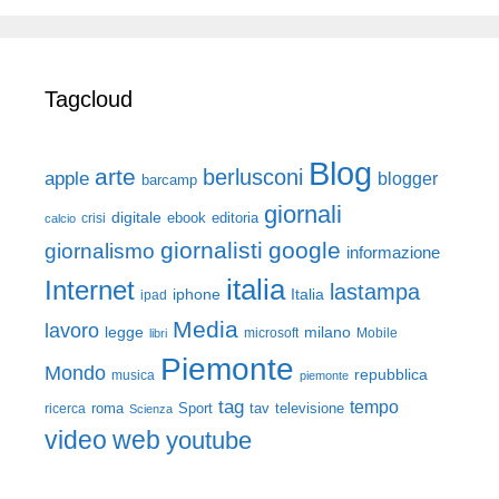
Tagcloud
Blog
arte
berlusconi
apple
blogger
barcamp
giornali
digitale
ebook
crisi
editoria
calcio
giornalisti
google
giornalismo
informazione
italia
Internet
lastampa
iphone
Italia
ipad
Media
lavoro
legge
milano
Mobile
libri
microsoft
Piemonte
Mondo
repubblica
musica
piemonte
tag
tempo
roma
Sport
tav
televisione
ricerca
Scienza
video
web
youtube