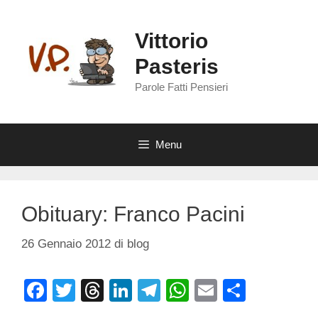
Vai
al
Vittorio
contenuto
Pasteris
Parole Fatti Pensieri
Menu
Obituary: Franco Pacini
26 Gennaio 2012
di
blog
F
T
T
Li
T
W
E
C
a
wi
hr
n
el
h
m
o