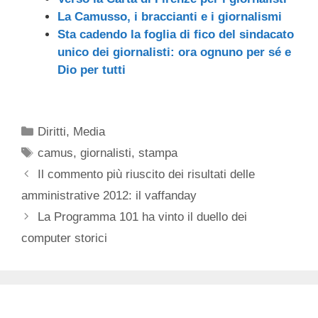
La Camusso, i braccianti e i giornalismi
Sta cadendo la foglia di fico del sindacato
unico dei giornalisti: ora ognuno per sé e
Dio per tutti
Categorie
Diritti
,
Media
Tag
camus
,
giornalisti
,
stampa
Il commento più riuscito dei risultati delle
amministrative 2012: il vaffanday
La Programma 101 ha vinto il duello dei
computer storici