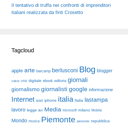
Il tentativo di truffa nei confronti di imprenditori
italiani realizzata da finti Crosetto
Tagcloud
Blog
arte
berlusconi
apple
blogger
barcamp
giornali
digitale
ebook
crisi
editoria
calcio
giornalisti
google
giornalismo
informazione
italia
Internet
lastampa
iphone
Italia
ipad
Media
lavoro
legge
milano
Mobile
libri
microsoft
Piemonte
Mondo
repubblica
musica
piemonte