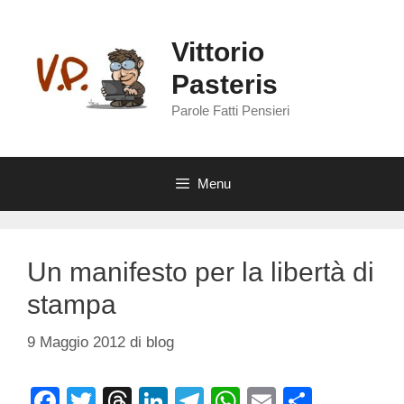
Vai
al
Vittorio
contenuto
Pasteris
Parole Fatti Pensieri
Menu
Un manifesto per la libertà di
stampa
9 Maggio 2012
di
blog
F
T
T
Li
T
W
E
C