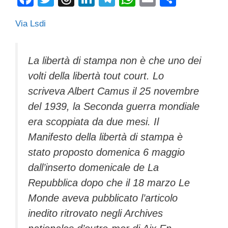
a
wi
hr
n
el
h
m
o
Via Lsdi
c
tt
e
k
e
at
ail
n
e
er
a
e
gr
s
di
b
d
dI
a
A
vi
La libertà di stampa non è che uno dei
volti della libertà tout court. Lo
o
s
n
m
p
di
scriveva Albert Camus il 25 novembre
o
p
del 1939, la Seconda guerra mondiale
k
era scoppiata da due mesi. Il
Manifesto della libertà di stampa è
stato proposto domenica 6 maggio
dall’inserto domenicale de La
Repubblica dopo che il 18 marzo Le
Monde aveva pubblicato l’articolo
inedito ritrovato negli Archives