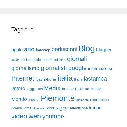
Tagcloud
Blog
arte
berlusconi
apple
blogger
barcamp
giornali
digitale
ebook
crisi
editoria
calcio
giornalisti
google
giornalismo
informazione
italia
Internet
lastampa
iphone
Italia
ipad
Media
lavoro
legge
milano
Mobile
libri
microsoft
Piemonte
Mondo
repubblica
musica
piemonte
tag
tempo
roma
Sport
tav
televisione
ricerca
Scienza
video
web
youtube