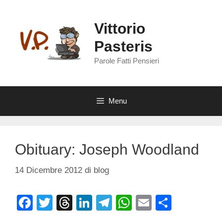
Vai
al
Vittorio
contenuto
Pasteris
Parole Fatti Pensieri
Menu
Obituary: Joseph Woodland
14 Dicembre 2012
di
blog
F
T
T
Li
T
W
E
C
a
wi
hr
n
el
h
m
o