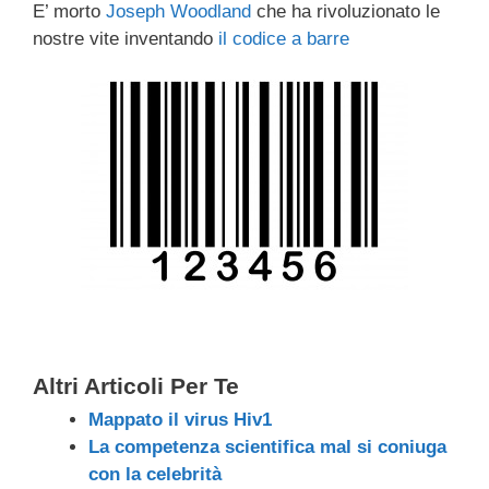
E’ morto
Joseph Woodland
che ha rivoluzionato le
c
tt
e
k
e
at
ail
n
nostre vite inventando
il codice a barre
e
er
a
e
gr
s
di
b
d
dI
a
A
vi
o
s
n
m
p
di
o
p
k
Altri Articoli Per Te
Mappato il virus Hiv1
La competenza scientifica mal si coniuga
con la celebrità