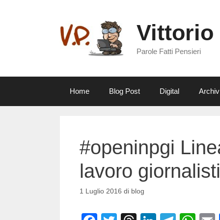
Vai
al
Vittorio
contenuto
Parole Fatti Pensieri
Home
Blog Post
Digital
Archiv
#openinpgi Linea
lavoro giornalist
1 Luglio 2016
di
blog