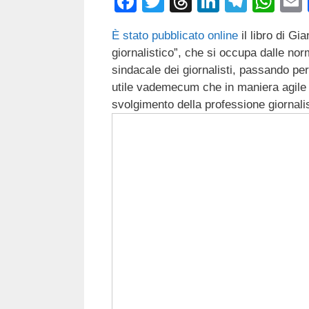
F
T
T
Li
T
W
a
wi
hr
n
el
h
È stato pubblicato online
il libro di Gi
c
tt
e
k
e
at
giornalistico”, che si occupa dalle no
e
er
a
e
gr
s
sindacale dei giornalisti, passando per
b
d
dI
a
A
utile vademecum che in maniera agile e 
svolgimento della professione giornalis
o
s
n
m
p
o
p
k