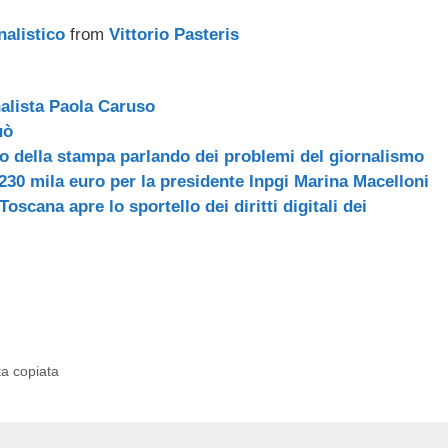
nalistico
from
Vittorio Pasteris
nalista Paola Caruso
uò
lo della stampa parlando dei problemi del giornalismo
30 mila euro per la presidente Inpgi Marina Macelloni
Toscana apre lo sportello dei diritti digitali dei
ta copiata