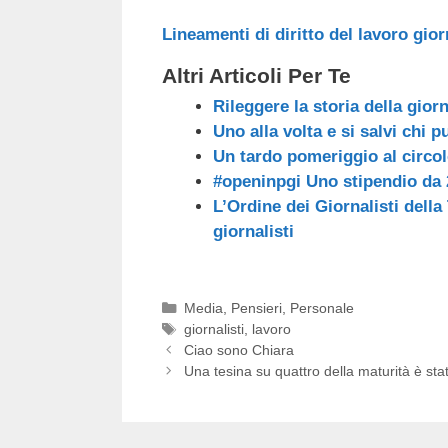
Lineamenti di diritto del lavoro gior
Altri Articoli Per Te
Rileggere la storia della gior
Uno alla volta e si salvi chi p
Un tardo pomeriggio al circo
#openinpgi Uno stipendio da 2
L’Ordine dei Giornalisti della 
giornalisti
Categorie
Media
,
Pensieri
,
Personale
Tag
giornalisti
,
lavoro
Ciao sono Chiara
Una tesina su quattro della maturità è sta