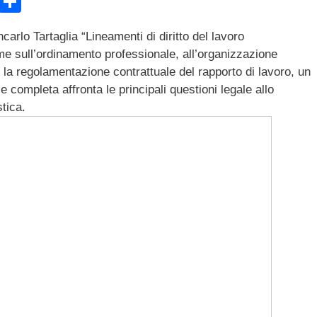
E
C
m
o
ancarlo Tartaglia “Lineamenti di diritto del lavoro
ail
n
rme sull’ordinamento professionale, all’organizzazione
di
 la regolamentazione contrattuale del rapporto di lavoro, un
vi
completa affronta le principali questioni legale allo
tica.
di