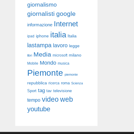
giornalismo
giornalisti
google
Internet
informazione
italia
iphone
Italia
ipad
lastampa
lavoro
legge
Media
milano
libri
microsoft
Mondo
Mobile
musica
Piemonte
piemonte
repubblica
roma
ricerca
Scienza
tag
Sport
tav
televisione
video
web
tempo
youtube