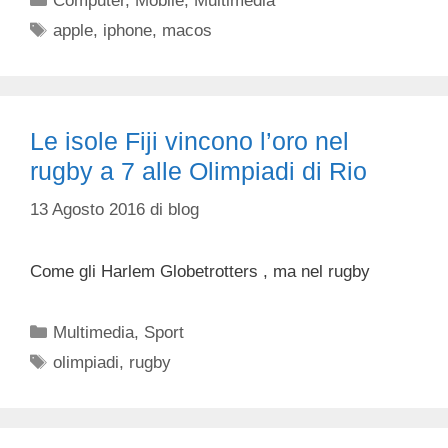
Computer
,
Mobile
,
Multimedia
Tag
apple
,
iphone
,
macos
Le isole Fiji vincono l’oro nel
rugby a 7 alle Olimpiadi di Rio
13 Agosto 2016
di
blog
Come gli Harlem Globetrotters , ma nel rugby
Categorie
Multimedia
,
Sport
Tag
olimpiadi
,
rugby