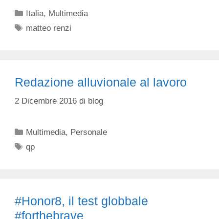
Categorie
Italia
,
Multimedia
Tag
matteo renzi
Redazione alluvionale al lavoro
2 Dicembre 2016
di
blog
Categorie
Multimedia
,
Personale
Tag
qp
#Honor8, il test globbale
#forthebrave