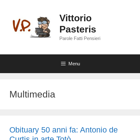
Vai
al
Vittorio
contenuto
Pasteris
Parole Fatti Pensieri
Menu
Multimedia
Obituary 50 anni fa: Antonio de
Curtis in arte Totò