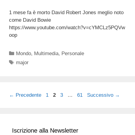
1 mese fa è morto David Robert Jones meglio noto
come David Bowie
https://www.youtube.com/watch?v=cYMCLz5PQVw
oop
Categorie
Mondo
,
Multimedia
,
Personale
Tag
major
Pagina
Pagina
Pagina
Pagina
←
Precedente
1
2
3
…
61
Successivo
→
Iscrizione alla Newsletter