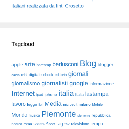
italiani realizzata da finti Crosetto
Tagcloud
Blog
arte
berlusconi
apple
blogger
barcamp
giornali
digitale
ebook
crisi
editoria
calcio
giornalisti
google
giornalismo
informazione
italia
Internet
lastampa
iphone
Italia
ipad
Media
lavoro
legge
milano
Mobile
libri
microsoft
Piemonte
Mondo
repubblica
musica
piemonte
tag
tempo
roma
Sport
tav
televisione
ricerca
Scienza