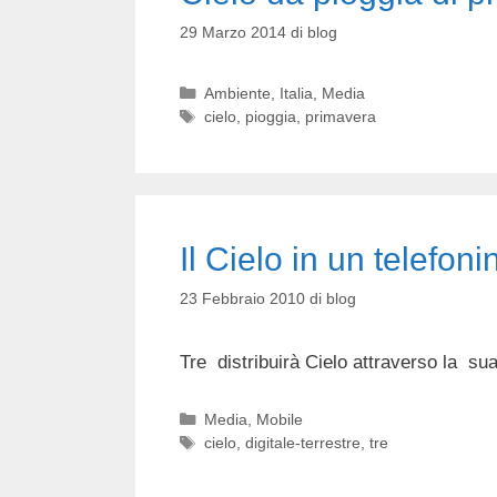
29 Marzo 2014
di
blog
Categorie
Ambiente
,
Italia
,
Media
Tag
cielo
,
pioggia
,
primavera
Il Cielo in un telefoni
23 Febbraio 2010
di
blog
Tre distribuirà Cielo attraverso la su
Categorie
Media
,
Mobile
Tag
cielo
,
digitale-terrestre
,
tre