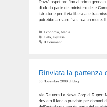
Dovrà aspettare fino al primo gennaio i
di ok da parte del ministero delle Com
istruttorie per il via libera alle trasm
potrebbe arrivare fra circa un mese. 
Categorie
Economia
,
Media
Tag
cielo
,
skyitalia
0 Commenti
Rinviata la partenza d
30 Novembre 2009
di
blog
Via Reuters La News Corp di Rupert Mur
rinviato il lancio previsto per domani d
dell’autorizzazione da parte del mini