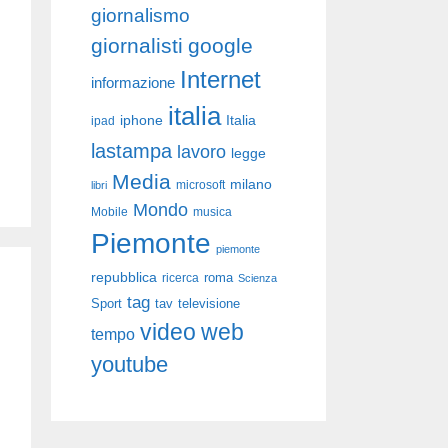
giornalismo
giornalisti
google
Internet
informazione
italia
iphone
Italia
ipad
lastampa
lavoro
legge
Media
milano
libri
microsoft
Mondo
Mobile
musica
Piemonte
piemonte
repubblica
roma
ricerca
Scienza
tag
Sport
tav
televisione
video
web
tempo
youtube