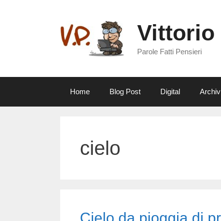
Vai
al
Vittorio
contenuto
Parole Fatti Pensieri
Home
Blog Post
Digital
Archiv
cielo
Cielo da pioggia di p