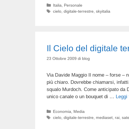
Categorie
Italia
,
Personale
Tag
cielo
,
digitale-terrestre
,
skyitalia
Il Cielo del digitale t
23 Ottobre 2009
di
blog
Via Davide Maggio Il nome – forse – no
più chiaro. Dovrebbe chiamarsi, infatti,
squalo Murdoch. Come anticipato da Da
unico canale o un bouquet di …
Leggi 
Categorie
Economia
,
Media
Tag
cielo
,
digitale-terrestre
,
mediaset
,
rai
,
sate