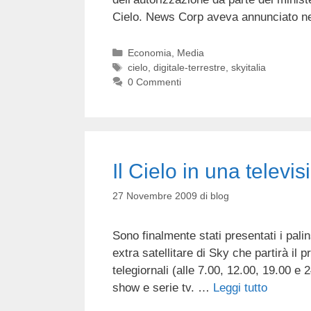
Cielo. News Corp aveva annunciato ne
Categorie
Economia
,
Media
Tag
cielo
,
digitale-terrestre
,
skyitalia
0 Commenti
Il Cielo in una televi
27 Novembre 2009
di
blog
Sono finalmente stati presentati i palins
extra satellitare di Sky che partirà il p
telegiornali (alle 7.00, 12.00, 19.00 e 
show e serie tv. …
Leggi tutto