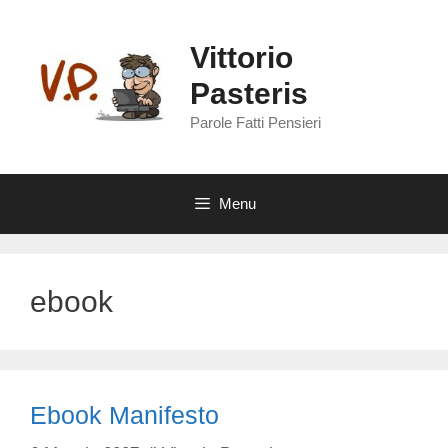
Vai
al
Vittorio
contenuto
Pasteris
Parole Fatti Pensieri
Menu
ebook
Ebook Manifesto