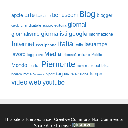
Blog
arte
berlusconi
apple
blogger
barcamp
giornali
digitale
ebook
crisi
editoria
calcio
giornalisti
google
giornalismo
informazione
italia
Internet
lastampa
iphone
Italia
ipad
Media
lavoro
legge
milano
Mobile
libri
microsoft
Piemonte
Mondo
repubblica
musica
piemonte
tag
tempo
roma
Sport
tav
televisione
ricerca
Scienza
video
web
youtube
This site is licensed under
Creative Commons Non Commercial
Share Alike License