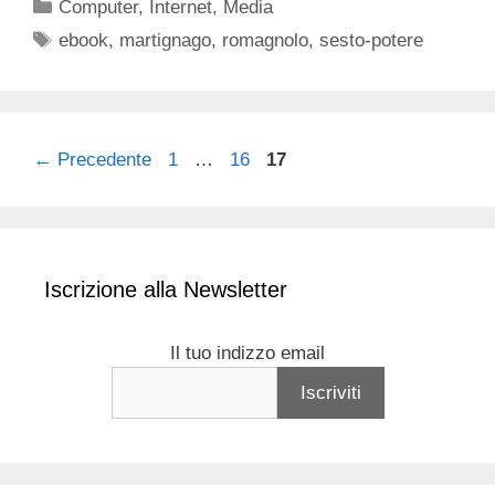
Categorie
Computer
,
Internet
,
Media
Tag
ebook
,
martignago
,
romagnolo
,
sesto-potere
Pagina
Pagina
Pagina
←
Precedente
1
…
16
17
Iscrizione alla Newsletter
Il tuo indizzo email