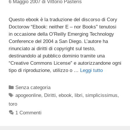
6 Maggio 2007
di
Vittorio Pasteris
Questo ebook è la traduzione del discorso di Cory
Doctorow “Ebook: neither E – nor Books” tenutosi
in occasione della O’Reilly Emerging Technology
Conference del 2004 a San Diego. L’autore ha
rinunciato ai diritti di copyright sul testo,
destinandolo al pubblico dominio tramite una
“Creative Commons License” e autorizzandone ogni
tipo di riproduzione, utilizzo o …
Leggi tutto
Categorie
Senza categoria
Tag
apogeonline
,
Diritti
,
ebook
,
libri
,
simplicissimus
,
toro
1 Commenti