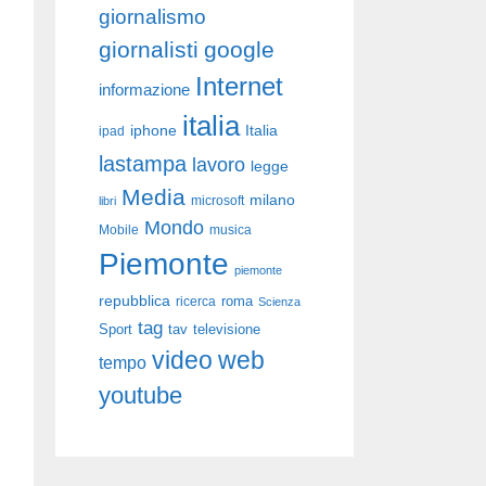
giornalismo
giornalisti
google
Internet
informazione
italia
iphone
Italia
ipad
lastampa
lavoro
legge
Media
milano
libri
microsoft
Mondo
Mobile
musica
Piemonte
piemonte
repubblica
roma
ricerca
Scienza
tag
Sport
tav
televisione
video
web
tempo
youtube