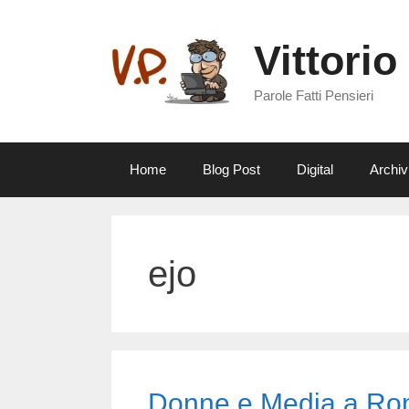
Vai
al
Vittorio
contenuto
Parole Fatti Pensieri
Home
Blog Post
Digital
Archiv
ejo
Donne e Media a Ro