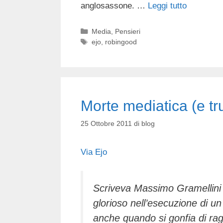
anglosassone. …
Leggi tutto
Categorie
Media
,
Pensieri
Tag
ejo
,
robingood
Morte mediatica (e tru
25 Ottobre 2011
di
blog
Via Ejo
Scriveva Massimo Gramellini
glorioso nell’esecuzione di un
anche quando si gonfia di ra