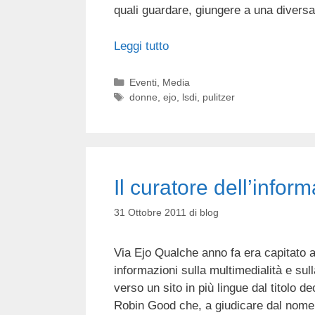
quali guardare, giungere a una divers
Leggi tutto
Categorie
Eventi
,
Media
Tag
donne
,
ejo
,
lsdi
,
pulitzer
Il curatore dell’infor
31 Ottobre 2011
di
blog
Via Ejo Qualche anno fa era capitato 
informazioni sulla multimedialità e su
verso un sito in più lingue dal titol
Robin Good che, a giudicare dal nome,