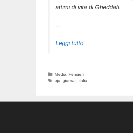
attimi di vita di Gheddafi.
…
Leggi tutto
Categorie
Media
,
Pensieri
Tag
ejo
,
giornali
,
italia