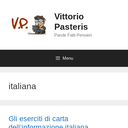
Vai
al
Vittorio
contenuto
Pasteris
Parole Fatti Pensieri
Menu
italiana
Gli eserciti di carta
dell’informazione italiana