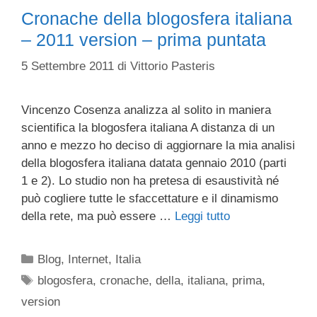
Cronache della blogosfera italiana
– 2011 version – prima puntata
5 Settembre 2011
di
Vittorio Pasteris
Vincenzo Cosenza analizza al solito in maniera
scientifica la blogosfera italiana A distanza di un
anno e mezzo ho deciso di aggiornare la mia analisi
della blogosfera italiana datata gennaio 2010 (parti
1 e 2). Lo studio non ha pretesa di esaustività né
può cogliere tutte le sfaccettature e il dinamismo
della rete, ma può essere …
Leggi tutto
Categorie
Blog
,
Internet
,
Italia
Tag
blogosfera
,
cronache
,
della
,
italiana
,
prima
,
version