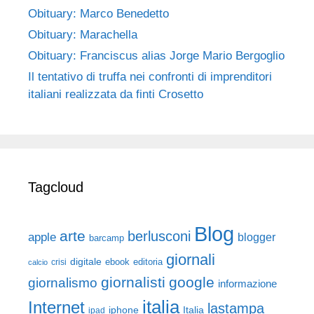
Obituary: Marco Benedetto
Obituary: Marachella
Obituary: Franciscus alias Jorge Mario Bergoglio
Il tentativo di truffa nei confronti di imprenditori
italiani realizzata da finti Crosetto
Tagcloud
Blog
arte
berlusconi
apple
blogger
barcamp
giornali
digitale
ebook
crisi
editoria
calcio
giornalisti
google
giornalismo
informazione
italia
Internet
lastampa
iphone
Italia
ipad