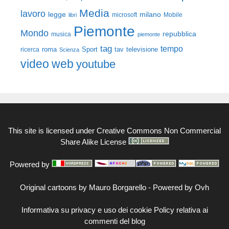
Media
lavoro
legge
milano
Mobile
libri
microsoft
Piemonte
Mondo
repubblica
musica
piemonte
tag
tempo
roma
Sport
tav
televisione
ricerca
Scienza
video
web
youtube
This site is licensed under
Creative Commons Non Commercial
Share Alike License
Powered by
Original cartoons by
Mauro Borgarello
-
Powered by Ovh
Informativa su privacy e uso dei cookie
Policy relativa ai
commenti del blog