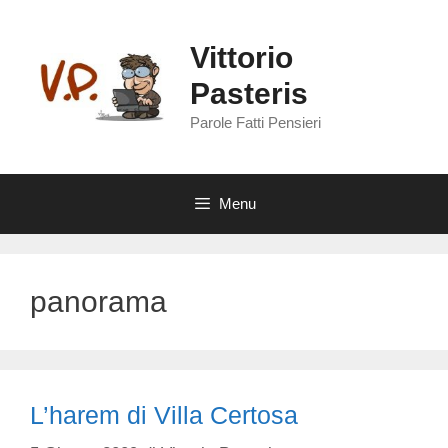
Vai
al
Vittorio
contenuto
Pasteris
Parole Fatti Pensieri
Menu
panorama
L’harem di Villa Certosa