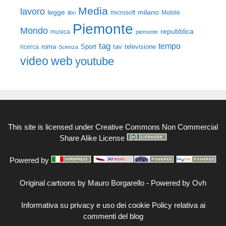
Media
lavoro
legge
milano
Mobile
libri
microsoft
Piemonte
Mondo
repubblica
musica
piemonte
tag
tempo
roma
Sport
tav
televisione
ricerca
Scienza
video
web
youtube
This site is licensed under
Creative Commons Non Commercial
Share Alike License
Powered by
Original cartoons by
Mauro Borgarello
-
Powered by Ovh
Informativa su privacy e uso dei cookie
Policy relativa ai
commenti del blog