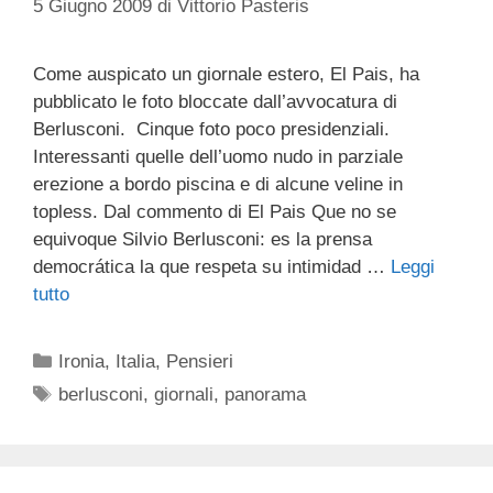
5 Giugno 2009
di
Vittorio Pasteris
Come auspicato un giornale estero, El Pais, ha
pubblicato le foto bloccate dall’avvocatura di
Berlusconi. Cinque foto poco presidenziali.
Interessanti quelle dell’uomo nudo in parziale
erezione a bordo piscina e di alcune veline in
topless. Dal commento di El Pais Que no se
equivoque Silvio Berlusconi: es la prensa
democrática la que respeta su intimidad …
Leggi
tutto
Categorie
Ironia
,
Italia
,
Pensieri
Tag
berlusconi
,
giornali
,
panorama