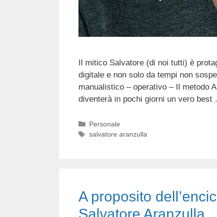
Il mitico Salvatore (di noi tutti) è pro
digitale e non solo da tempi non sospet
manualistico – operativo – Il metodo 
diventerà in pochi giorni un vero bes
Categorie
Personale
Tag
salvatore aranzulla
A proposito dell’encic
Salvatore Aranzulla