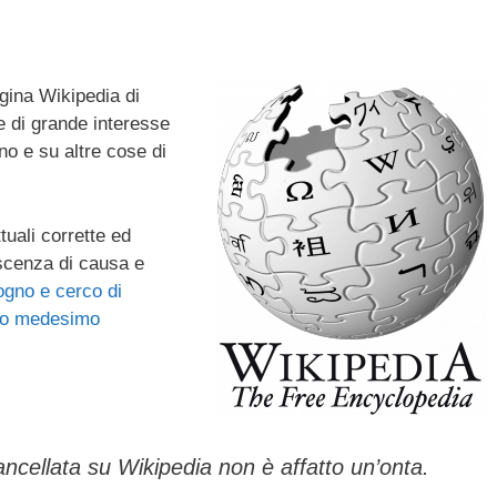
agina Wikipedia di
e di grande interesse
o e su altre cose di
uali corrette ed
scenza di causa e
gno e cerco di
sso medesimo
cellata su Wikipedia non è affatto un’onta.