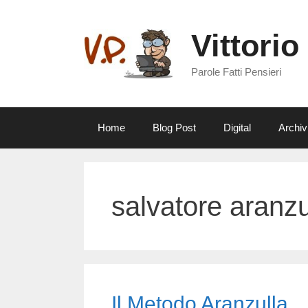
Vai
al
Vittorio
contenuto
Parole Fatti Pensieri
Home
Blog Post
Digital
Archiv
salvatore aranzu
Il Metodo Aranzulla