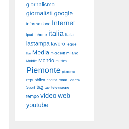
giornalismo
giornalisti
google
Internet
informazione
italia
iphone
Italia
ipad
lastampa
lavoro
legge
Media
milano
libri
microsoft
Mondo
Mobile
musica
Piemonte
piemonte
repubblica
roma
ricerca
Scienza
tag
Sport
tav
televisione
video
web
tempo
youtube