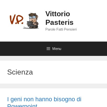
Vai
al
Vittorio
contenuto
Pasteris
Parole Fatti Pensieri
Menu
Scienza
I geni non hanno bisogno di
Powerpoint