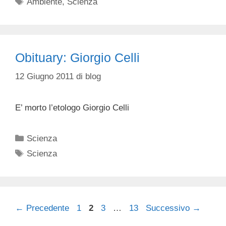
Tag
Ambiente
,
Scienza
Obituary: Giorgio Celli
12 Giugno 2011
di
blog
E’ morto l’etologo Giorgio Celli
Categorie
Scienza
Tag
Scienza
Pagina
Pagina
Pagina
Pagina
←
Precedente
1
2
3
…
13
Successivo
→