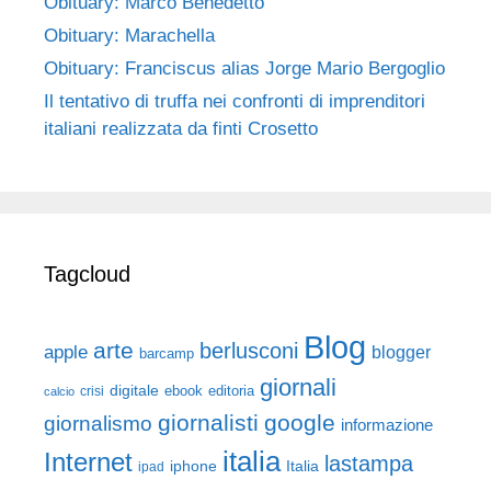
Obituary: Marco Benedetto
Obituary: Marachella
Obituary: Franciscus alias Jorge Mario Bergoglio
Il tentativo di truffa nei confronti di imprenditori
italiani realizzata da finti Crosetto
Tagcloud
Blog
arte
berlusconi
apple
blogger
barcamp
giornali
digitale
ebook
crisi
editoria
calcio
giornalisti
google
giornalismo
informazione
italia
Internet
lastampa
iphone
Italia
ipad