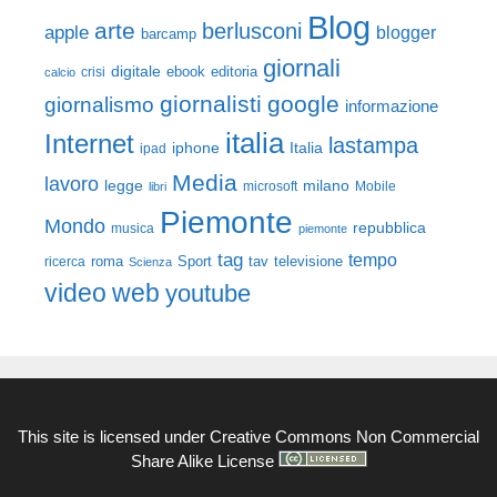
Blog
arte
berlusconi
apple
blogger
barcamp
giornali
digitale
ebook
crisi
editoria
calcio
giornalisti
google
giornalismo
informazione
italia
Internet
lastampa
iphone
Italia
ipad
Media
lavoro
legge
milano
Mobile
libri
microsoft
Piemonte
Mondo
repubblica
musica
piemonte
tag
tempo
roma
Sport
tav
televisione
ricerca
Scienza
video
web
youtube
This site is licensed under
Creative Commons Non Commercial
Share Alike License