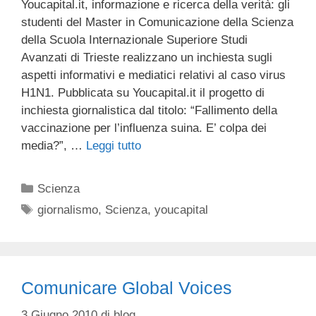
Youcapital.it, informazione e ricerca della verità: gli
studenti del Master in Comunicazione della Scienza
della Scuola Internazionale Superiore Studi
Avanzati di Trieste realizzano un inchiesta sugli
aspetti informativi e mediatici relativi al caso virus
H1N1. Pubblicata su Youcapital.it il progetto di
inchiesta giornalistica dal titolo: “Fallimento della
vaccinazione per l’influenza suina. E’ colpa dei
media?”, …
Leggi tutto
Categorie
Scienza
Tag
giornalismo
,
Scienza
,
youcapital
Comunicare Global Voices
3 Giugno 2010
di
blog