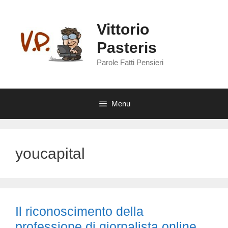
Vai
al
Vittorio
contenuto
Pasteris
Parole Fatti Pensieri
Menu
youcapital
Il riconoscimento della
professione di giornalista online