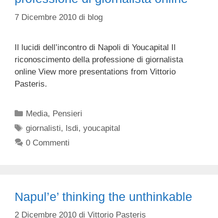
7 Dicembre 2010
di
blog
Il lucidi dell’incontro di Napoli di Youcapital Il
riconoscimento della professione di giornalista
online View more presentations from Vittorio
Pasteris.
Categorie
Media
,
Pensieri
Tag
giornalisti
,
lsdi
,
youcapital
0 Commenti
Napul’e’ thinking the unthinkable
2 Dicembre 2010
di
Vittorio Pasteris