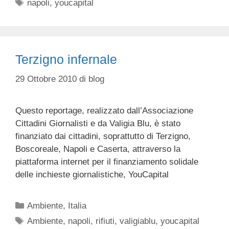
Tag
napoli
,
youcapital
Terzigno infernale
29 Ottobre 2010
di
blog
Questo reportage, realizzato dall’Associazione
Cittadini Giornalisti e da Valigia Blu, è stato
finanziato dai cittadini, soprattutto di Terzigno,
Boscoreale, Napoli e Caserta, attraverso la
piattaforma internet per il finanziamento solidale
delle inchieste giornalistiche, YouCapital
Categorie
Ambiente
,
Italia
Tag
Ambiente
,
napoli
,
rifiuti
,
valigiablu
,
youcapital