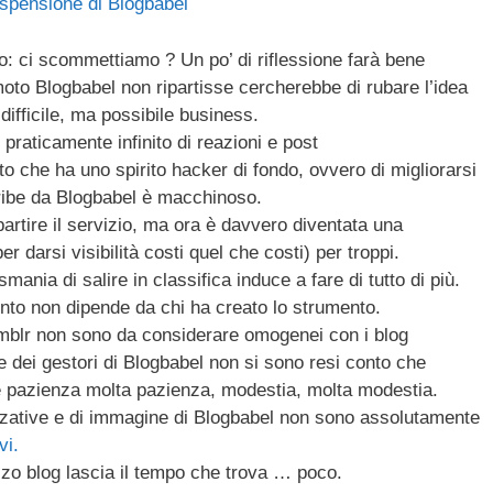
spensione di Blogbabel
ail
n
di
po: ci scommettiamo ? Un po’ di riflessione farà bene
vi
oto Blogbabel non ripartisse cercherebbe di rubare l’idea
difficile, ma possibile business.
di
raticamente infinito di reazioni e post
tto che ha uno spirito hacker di fondo, ovvero di migliorarsi
cribe da Blogbabel è macchinoso.
partire il servizio, ma ora è davvero diventata una
 darsi visibilità costi quel che costi) per troppi.
smania di salire in classifica induce a fare di tutto di più.
mento non dipende da chi ha creato lo strumento.
mblr non sono da considerare omogenei con i blog
 dei gestori di Blogbabel non si sono resi conto che
e pazienza molta pazienza, modestia, molta modestia.
zzative e di immagine di Blogbabel non sono assolutamente
ivi.
zzo blog lascia il tempo che trova … poco.