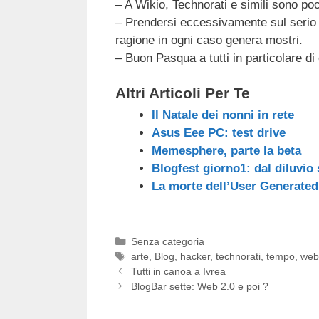
– A Wikio, Technorati e simili sono poc
– Prendersi eccessivamente sul serio 
ragione in ogni caso genera mostri.
– Buon Pasqua a tutti in particolare d
Altri Articoli Per Te
Il Natale dei nonni in rete
Asus Eee PC: test drive
Memesphere, parte la beta
Blogfest giorno1: dal diluvi
La morte dell’User Generated
Categorie
Senza categoria
Tag
arte
,
Blog
,
hacker
,
technorati
,
tempo
,
web
Tutti in canoa a Ivrea
BlogBar sette: Web 2.0 e poi ?