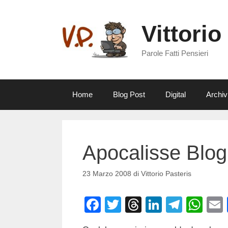
Vai
al
Vittorio
contenuto
Parole Fatti Pensieri
Home
Blog Post
Digital
Archiv
Apocalisse BlogB
23 Marzo 2008
di
Vittorio Pasteris
F
T
T
Li
T
W
a
wi
hr
n
el
h