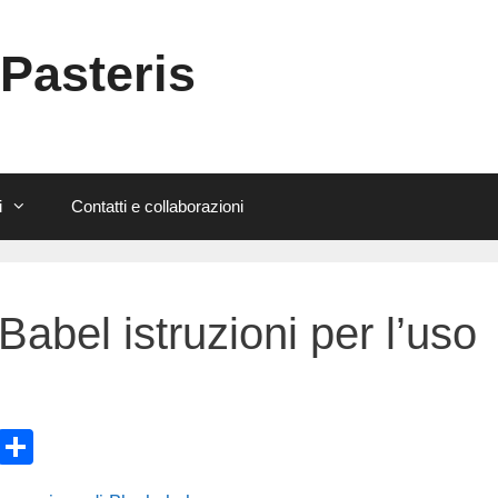
 Pasteris
i
Contatti e collaborazioni
abel istruzioni per l’uso
E
C
m
o