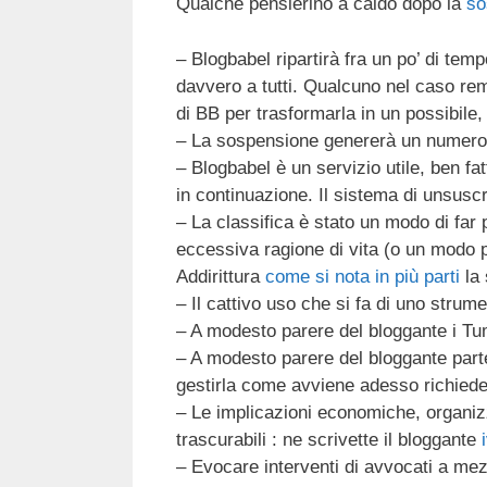
Qualche pensierino a caldo dopo la
so
c
tt
e
k
e
at
e
er
a
e
gr
s
– Blogbabel ripartirà fra un po’ di tem
b
d
dI
a
A
davvero a tutti. Qualcuno nel caso rem
di BB per trasformarla in un possibile, 
o
s
n
m
p
– La sospensione genererà un numero p
o
p
– Blogbabel è un servizio utile, ben fa
k
in continuazione. Il sistema di unsus
– La classifica è stato un modo di far 
eccessiva ragione di vita (o un modo per
Addirittura
come si nota in più parti
la 
– Il cattivo uso che si fa di uno stru
– A modesto parere del bloggante i Tu
– A modesto parere del bloggante parte
gestirla come avviene adesso richied
– Le implicazioni economiche, organi
trascurabili : ne scrivette il bloggante
– Evocare interventi di avvocati a me