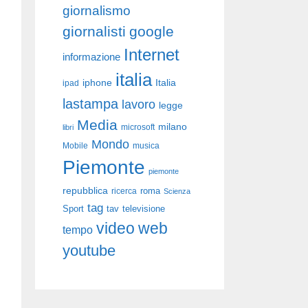
giornalismo
giornalisti
google
Internet
informazione
italia
iphone
Italia
ipad
lastampa
lavoro
legge
Media
milano
libri
microsoft
Mondo
Mobile
musica
Piemonte
piemonte
repubblica
roma
ricerca
Scienza
tag
Sport
tav
televisione
video
web
tempo
youtube