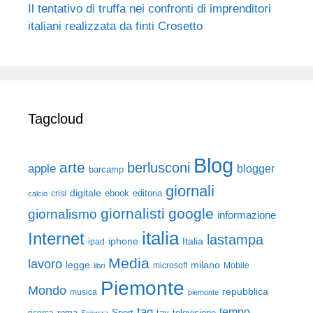
Il tentativo di truffa nei confronti di imprenditori
italiani realizzata da finti Crosetto
Tagcloud
Blog
arte
berlusconi
apple
blogger
barcamp
giornali
digitale
ebook
crisi
editoria
calcio
giornalisti
google
giornalismo
informazione
italia
Internet
lastampa
iphone
Italia
ipad
Media
lavoro
legge
milano
Mobile
libri
microsoft
Piemonte
Mondo
repubblica
musica
piemonte
tag
tempo
roma
Sport
tav
televisione
ricerca
Scienza