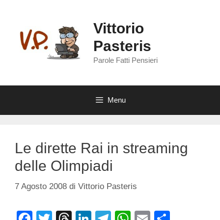
Vai
al
Vittorio
contenuto
Pasteris
Parole Fatti Pensieri
Menu
Le dirette Rai in streaming
delle Olimpiadi
7 Agosto 2008
di
Vittorio Pasteris
F
T
T
Li
T
W
E
C