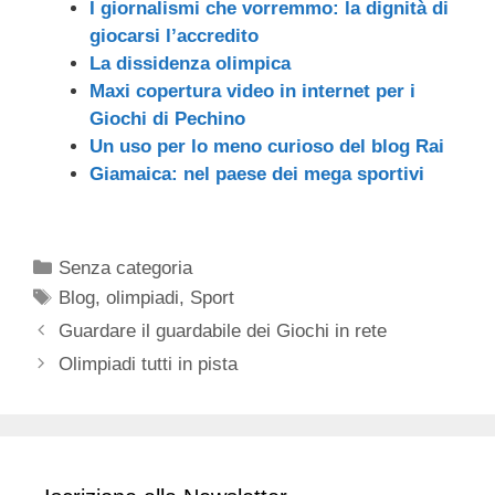
I giornalismi che vorremmo: la dignità di
giocarsi l’accredito
La dissidenza olimpica
Maxi copertura video in internet per i
Giochi di Pechino
Un uso per lo meno curioso del blog Rai
Giamaica: nel paese dei mega sportivi
Categorie
Senza categoria
Tag
Blog
,
olimpiadi
,
Sport
Guardare il guardabile dei Giochi in rete
Olimpiadi tutti in pista