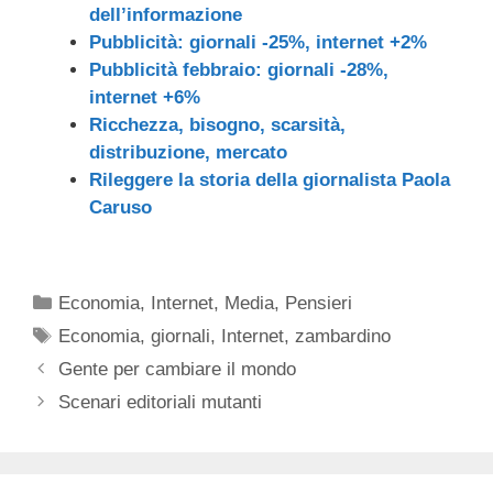
dell’informazione
Pubblicità: giornali -25%, internet +2%
Pubblicità febbraio: giornali -28%,
internet +6%
Ricchezza, bisogno, scarsità,
distribuzione, mercato
Rileggere la storia della giornalista Paola
Caruso
Categorie
Economia
,
Internet
,
Media
,
Pensieri
Tag
Economia
,
giornali
,
Internet
,
zambardino
Gente per cambiare il mondo
Scenari editoriali mutanti