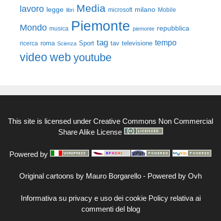
Media
lavoro
legge
milano
Mobile
libri
microsoft
Piemonte
Mondo
repubblica
musica
piemonte
tag
tempo
roma
Sport
tav
televisione
ricerca
Scienza
video
web
youtube
This site is licensed under
Creative Commons Non Commercial
Share Alike License
Powered by
Original cartoons by
Mauro Borgarello
-
Powered by Ovh
Informativa su privacy e uso dei cookie
Policy relativa ai
commenti del blog