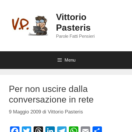
Vai
al
Vittorio
contenuto
Pasteris
Parole Fatti Pensieri
Menu
Per non uscire dalla
conversazione in rete
9 Maggio 2009
di
Vittorio Pasteris
F
T
T
Li
T
W
E
C