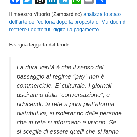
a
wi
hr
n
el
h
m
o
Il maestro Vittorio (Zambardino)
analizza lo stato
c
tt
e
k
e
at
ail
n
dell’arte dell’editoria dopo la proposta di Murdoch di
e
er
a
e
gr
s
di
mettere i contenuti digitali a pagamento
b
d
dI
a
A
vi
Bisogna leggerlo dal fondo
o
s
n
m
p
di
o
p
k
La dura verità è che il senso del
passaggio al regime “pay” non è
commerciale. E’ culturale. I giornali
usciranno dalla “conversazione”, e
riducendo la rete a pura piattaforma
distributiva, si isoleranno dalle persone
che in rete si informano e vivono. Se
si sceglie di essere quelli che si fanno