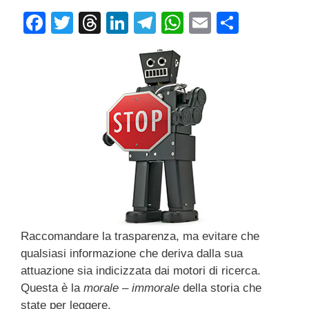
F
T
T
Li
T
W
E
C
a
wi
hr
n
el
h
m
o
c
tt
e
k
e
at
ail
n
e
er
a
e
gr
s
di
b
d
dI
a
A
vi
o
s
n
m
p
di
o
p
k
Raccomandare la trasparenza, ma evitare che
qualsiasi informazione che deriva dalla sua
attuazione sia indicizzata dai motori di ricerca.
Questa è la
morale – immorale
della storia che
state per leggere.