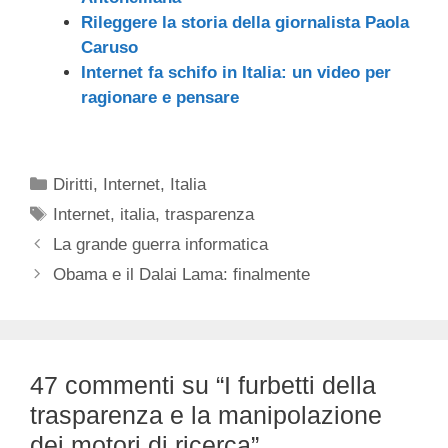
Rileggere la storia della giornalista Paola
Caruso
Internet fa schifo in Italia: un video per
ragionare e pensare
Categorie
Diritti
,
Internet
,
Italia
Tag
Internet
,
italia
,
trasparenza
La grande guerra informatica
Obama e il Dalai Lama: finalmente
47 commenti su “I furbetti della
trasparenza e la manipolazione
dei motori di ricerca”