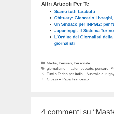
Altri Articoli Per Te
Siamo tutti farabutti
Obituary: Giancarlo Livraghi
Un Sindaco per INPGI2: per fa
#openinpgi: il Sistema Torin
L’Ordine dei Giornalisti della 
giornalisti
Categorie
Media
,
Pensieri
,
Personale
Tag
giornalismo
,
master
,
peccato
,
pensare
,
P
Tutti a Torino per Italia – Australia di rugb
Crozza – Papa Francesco
4 commenti su “Master