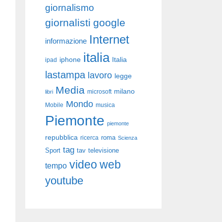
giornalismo
giornalisti
google
Internet
informazione
italia
iphone
Italia
ipad
lastampa
lavoro
legge
Media
milano
libri
microsoft
Mondo
Mobile
musica
Piemonte
piemonte
repubblica
roma
ricerca
Scienza
tag
Sport
tav
televisione
video
web
tempo
youtube