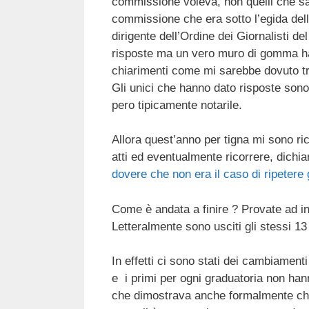
commissione voleva, non quelli che sa
commissione che era sotto l’egida dell
dirigente dell’Ordine dei Giornalisti 
risposte ma un vero muro di gomma ha 
chiarimenti come mi sarebbe dovuto tri
Gli unici che hanno dato risposte sono s
pero tipicamente notarile.
Allora quest’anno per tigna mi sono ric
atti ed eventualmente ricorrere, dich
dovere che non era il caso di ripetere g
Come è andata a finire ? Provate ad 
Letteralmente sono usciti gli stessi 1
In effetti ci sono stati dei cambiament
e i primi per ogni graduatoria non han
che dimostrava anche formalmente che 