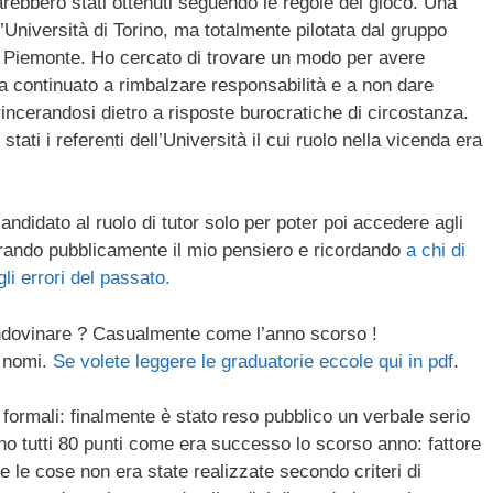
rebbero stati ottenuti seguendo le regole del gioco. Una
’Università di Torino, ma totalmente pilotata dal gruppo
del Piemonte. Ho cercato di trovare un modo per avere
continuato a rimbalzare responsabilità e a non dare
ncerandosi dietro a risposte burocratiche di circostanza.
tati i referenti dell’Università il cui ruolo nella vicenda era
andidato al ruolo di tutor solo per poter poi accedere agli
iarando pubblicamente il mio pensiero e ricordando
a chi di
li errori del passato.
indovinare ? Casualmente come l’anno scorso !
3 nomi.
Se volete leggere le graduatorie eccole qui in pdf
.
i formali: finalmente è stato reso pubblico un verbale serio
no tutti 80 punti come era successo lo scorso anno: fattore
le cose non era state realizzate secondo criteri di