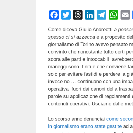
F
T
T
Li
T
W
a
wi
hr
n
el
h
Come diceva Giulio Andreotti
a pensar
c
tt
e
k
e
at
spesso ci si azzecca
e a proposito del
e
er
a
e
gr
s
giornalismo di Torino avevo pensato 
b
d
dI
a
A
convinto che nonostante tutto certi pe
sopra alle parti e intoccabili avrebber
o
s
n
m
p
maneggi sono finiti e che conviene fa
o
p
solo per evitare fastidi e perdere la gi
k
invece no … continuano con una impal
operativa fuori dai canoni della traspa
parole su applicazione di regolamenti 
contenuti operativi. Usciamo dalle meta
Lo scorso anno denunciai
come second
in giornalismo erano state gestite
ad ar