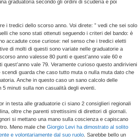
a graduatoria secondo gli ordini di scuderia e poi
 i tredici dello scorso anno. Voi direte: ” vedi che sei solo
li che sono stati ottenuti seguendo i criteri del bando: è
sono accadute cose curiose: nel senso che i tredici eletti
tive di molti di questi sono variate nelle graduatorie a
scorso anno valesse 80 punti e quest’anno vale 60 e
ti quest’anno vale 79. Veramente curioso questo andirivieni
i e scendi guarda che caso tutto muta o nulla muta dato che
atoria. Anche in questo caso un sano calcolo delle
in 5 minuti sulla non casualità degli eventi.
r in testa alle graduatorie ci siano 2 consiglieri regionali
a, oltre che parenti strettissimi di direttori di giornali.
ignori si mettano una mano sulla coscienza e capiscano
ietro. Meno male che
Giorgio Levi ha dimostrato al solito
nte e volontariamente dal suo ruolo
. Sarebbe bello un