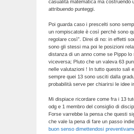
casualità matematica ma costruendo un
attribuendo punteggi.
Poi guarda caso i prescelti sono sempre
un rompiscatole è così perchè sono quel
regolare così”. Direi di no: in effetti 
sono gli stessi ma poi le posizioni rela
distanza di un anno come se Pippo lo 
viceversa; Pluto che un valeva 63 pun
nelle valutazioni ! In tutto questo sal
sempre quei 13 sono usciti dalla gradu
probabilità serve per chiarirsi le idee 
Mi dispiace ricordare come fra i 13 tuto
odg e 1 membro del consiglio di disciplin
Forse varrebbe la pensa che questi s
che vale la pena di fare un passo ind
buon senso dimettendosi preventivame