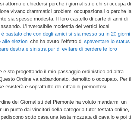
rsi attorno e chiedersi perche i giornalisti o chi si occupa di
gione vivano drammatici problemi occupazionali o perche la
te sia spesso modesta. Il loro castello di carte di anni di
llassando. L’inverosibile modestia dei vertici locali
e
è bastato che con degli amici si sia messo su in 20 giorni
alle elezioni
che ha avuto l’effetto di
spaventare lo status
eare destra e sinistra pur di evitare di perdere le loro
e e sto progettando il mio passaggio ordinistico ad altra
. Questo Ordine va abbandonato, demolito o occupato. Per il
e esisterà e soprattutto dei cittadini piemontesi.
rdine dei Giornalisti del Piemonte ha voluto mandarmi un
n punto dai vincitori della categoria tutor testata online,
 spediscono sotto casa una testa mozzata di cavallo e poi ti