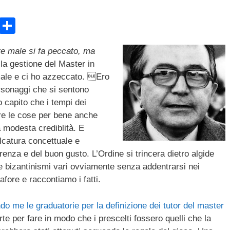
E
C
m
o
e male si fa peccato, ma
ail
n
la gestione del Master in
di
male e ci ho azzeccato. Ero
vi
rsonaggi che si sentono
o capito che i tempi dei
di
re le cose per bene anche
à modesta crediblità. E
catura concettuale e
renza e del buon gusto. L’Ordine si trincera dietro algide
e bizantinismi vari ovviamente senza addentrarsi nei
fore e raccontiamo i fatti.
o me le graduatorie per la definizione dei tutor del master
te per fare in modo che i prescelti fossero quelli che la