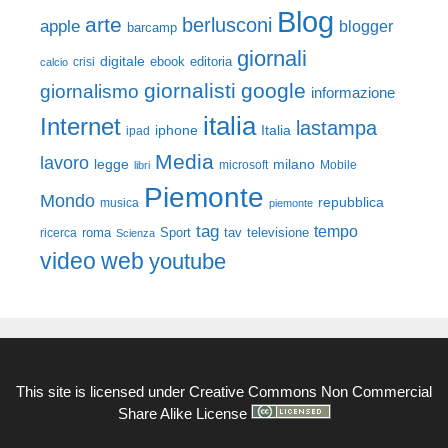
Blog
arte
berlusconi
apple
blogger
barcamp
giornali
digitale
ebook
crisi
editoria
calcio
giornalisti
google
giornalismo
informazione
italia
Internet
lastampa
iphone
Italia
ipad
Media
lavoro
legge
milano
Mobile
libri
microsoft
Piemonte
Mondo
repubblica
musica
piemonte
tag
tempo
roma
Sport
tav
televisione
ricerca
Scienza
video
web
youtube
This site is licensed under
Creative Commons Non Commercial
Share Alike License