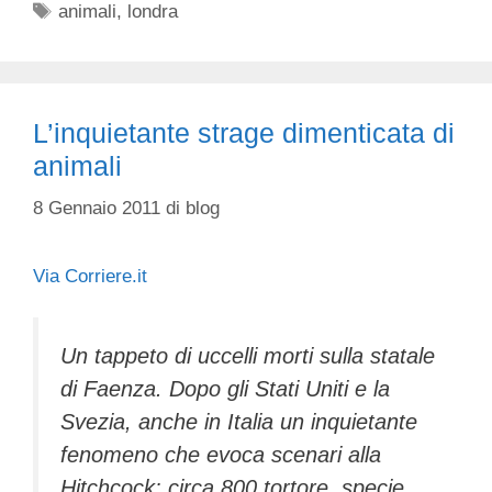
Tag
animali
,
londra
L’inquietante strage dimenticata di
animali
8 Gennaio 2011
di
blog
Via Corriere.it
Un tappeto di uccelli morti sulla statale
di Faenza. Dopo gli Stati Uniti e la
Svezia, anche in Italia un inquietante
fenomeno che evoca scenari alla
Hitchcock: circa 800 tortore, specie