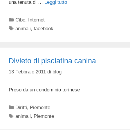
una tenuta di …
Leggi tutto
Categorie
Cibo
,
Internet
Tag
animali
,
facebook
Divieto di pisciatina canina
13 Febbraio 2011
di
blog
Preso da un condominio torinese
Categorie
Diritti
,
Piemonte
Tag
animali
,
Piemonte