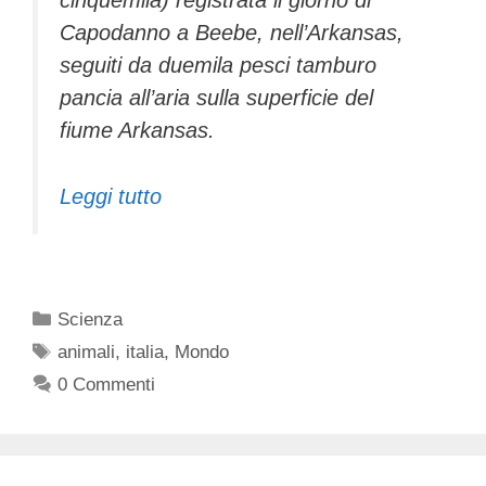
cinquemila) registrata il giorno di
Capodanno a Beebe, nell’Arkansas,
seguiti da duemila pesci tamburo
pancia all’aria sulla superficie del
fiume Arkansas.
Leggi tutto
Categorie
Scienza
Tag
animali
,
italia
,
Mondo
0 Commenti