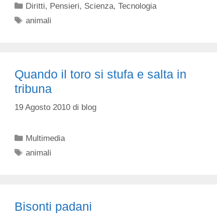
Categorie
Diritti
,
Pensieri
,
Scienza
,
Tecnologia
Tag
animali
Quando il toro si stufa e salta in
tribuna
19 Agosto 2010
di
blog
Categorie
Multimedia
Tag
animali
Bisonti padani