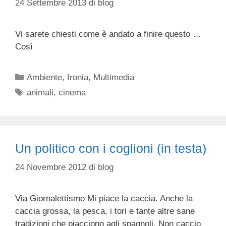
24 Settembre 2013
di
blog
Vi sarete chiesti come è andato a finire questo …
Così
Categorie
Ambiente
,
Ironia
,
Multimedia
Tag
animali
,
cinema
Un politico con i coglioni (in testa)
24 Novembre 2012
di
blog
Via Giornalettismo Mi piace la caccia. Anche la
caccia grossa, la pesca, i tori e tante altre sane
tradizioni che piacciono agli spagnoli. Non caccio