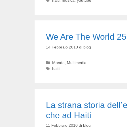
Tag
haiti
,
musica
,
youtube
We Are The World 25 
14 Febbraio 2010
di
blog
Categorie
Mondo
,
Multimedia
Tag
haiti
La strana storia dell
che ad Haiti
11 Febbraio 2010
di
blog