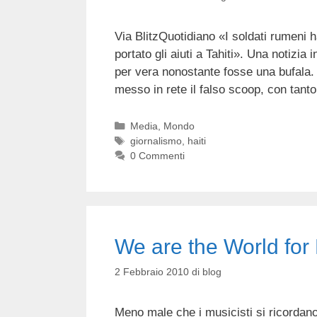
Via BlitzQuotidiano «I soldati rumeni h
portato gli aiuti a Tahiti». Una notizia
per vera nonostante fosse una bufala. 
messo in rete il falso scoop, con tan
Categorie
Media
,
Mondo
Tag
giornalismo
,
haiti
0 Commenti
We are the World for 
2 Febbraio 2010
di
blog
Meno male che i musicisti si ricordan