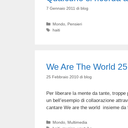
7 Gennaio 2011
di
blog
Categorie
Mondo
,
Pensieri
Tag
haiti
We Are The World 25 
25 Febbraio 2010
di
blog
Per liberare la mente da tante, troppe par
un bell’esempio di collaorazione attrav
cantare We are the world insieme da 5
Categorie
Mondo
,
Multimedia