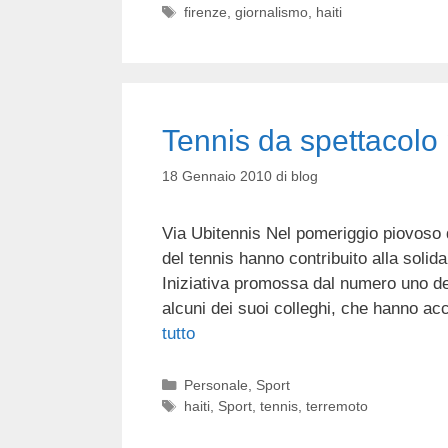
Tag
firenze
,
giornalismo
,
haiti
Tennis da spettacolo 
18 Gennaio 2010
di
blog
Via Ubitennis Nel pomeriggio piovoso 
del tennis hanno contribuito alla solida
Iniziativa promossa dal numero uno de
alcuni dei suoi colleghi, che hanno a
tutto
Categorie
Personale
,
Sport
Tag
haiti
,
Sport
,
tennis
,
terremoto