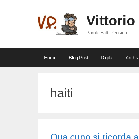
Vai
al
Vittorio
contenuto
Parole Fatti Pensieri
Home
Blog Post
Digital
Archiv
haiti
Qualcuno si ricorda a