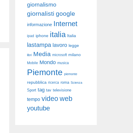
giornalismo
giornalisti
google
Internet
informazione
italia
iphone
Italia
ipad
lastampa
lavoro
legge
Media
milano
libri
microsoft
Mondo
Mobile
musica
Piemonte
piemonte
repubblica
roma
ricerca
Scienza
tag
Sport
tav
televisione
video
web
tempo
youtube