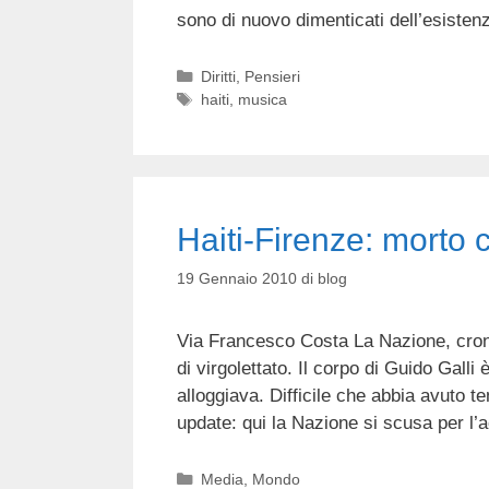
sono di nuovo dimenticati dell’esisten
Categorie
Diritti
,
Pensieri
Tag
haiti
,
musica
Haiti-Firenze: morto 
19 Gennaio 2010
di
blog
Via Francesco Costa La Nazione, crona
di virgolettato. Il corpo di Guido Galli 
alloggiava. Difficile che abbia avuto t
update: qui la Nazione si scusa per l
Categorie
Media
,
Mondo