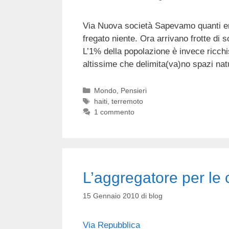
Via Nuova società Sapevamo quanti eran
fregato niente. Ora arrivano frotte di
L’1% della popolazione è invece ricchi
altissime che delimita(va)no spazi natur
Categorie
Mondo
,
Pensieri
Tag
haiti
,
terremoto
1 commento
L’aggregatore per le c
15 Gennaio 2010
di
blog
Via Repubblica