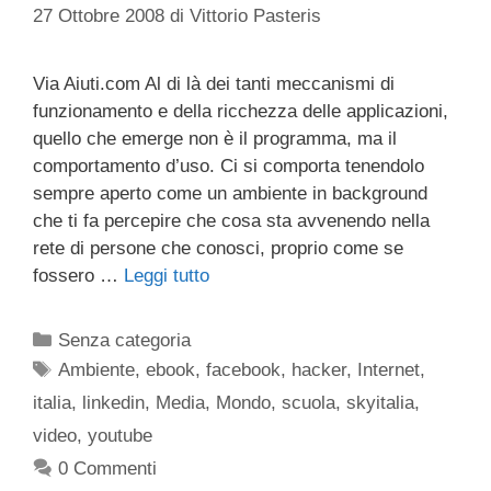
27 Ottobre 2008
di
Vittorio Pasteris
Via Aiuti.com Al di là dei tanti meccanismi di
funzionamento e della ricchezza delle applicazioni,
quello che emerge non è il programma, ma il
comportamento d’uso. Ci si comporta tenendolo
sempre aperto come un ambiente in background
che ti fa percepire che cosa sta avvenendo nella
rete di persone che conosci, proprio come se
fossero …
Leggi tutto
Categorie
Senza categoria
Tag
Ambiente
,
ebook
,
facebook
,
hacker
,
Internet
,
italia
,
linkedin
,
Media
,
Mondo
,
scuola
,
skyitalia
,
video
,
youtube
0 Commenti