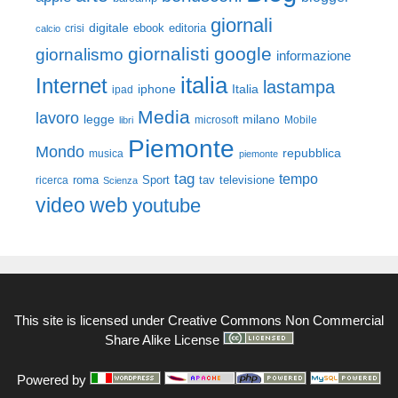
giornali
digitale
ebook
crisi
editoria
calcio
giornalisti
google
giornalismo
informazione
italia
Internet
lastampa
iphone
Italia
ipad
Media
lavoro
legge
milano
Mobile
libri
microsoft
Piemonte
Mondo
repubblica
musica
piemonte
tag
tempo
roma
Sport
tav
televisione
ricerca
Scienza
video
web
youtube
This site is licensed under
Creative Commons Non Commercial
Share Alike License
Powered by