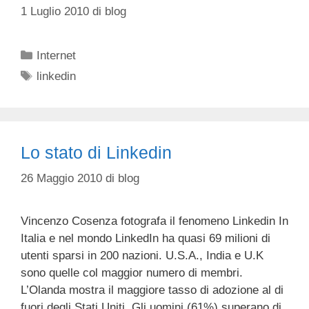
1 Luglio 2010
di
blog
Categorie
Internet
Tag
linkedin
Lo stato di Linkedin
26 Maggio 2010
di
blog
Vincenzo Cosenza fotografa il fenomeno Linkedin In
Italia e nel mondo LinkedIn ha quasi 69 milioni di
utenti sparsi in 200 nazioni. U.S.A., India e U.K
sono quelle col maggior numero di membri.
L’Olanda mostra il maggiore tasso di adozione al di
fuori degli Stati Uniti. Gli uomini (61%) superano di