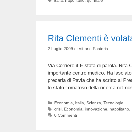
italia
,
napolitano
,
quirinale
Rita Clementi è vola
2 Luglio 2009
di
Vittorio Pasteris
Via Corriere.it È stata di parola. Rita
importan­te centro medico. Ha lasciato
precaria di Pavia che ha scritto al Pr
lo stato comatoso della ricerca nel n
Categorie
Economia
,
Italia
,
Scienza
,
Tecnologia
Tag
crisi
,
Economia
,
innovazione
,
napolitano
,
0 Commenti