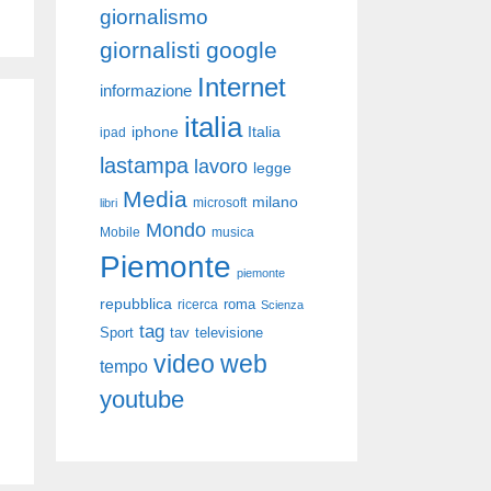
giornalismo
giornalisti
google
Internet
informazione
italia
iphone
Italia
ipad
lastampa
lavoro
legge
Media
milano
libri
microsoft
Mondo
Mobile
musica
Piemonte
piemonte
repubblica
roma
ricerca
Scienza
tag
Sport
tav
televisione
video
web
tempo
youtube