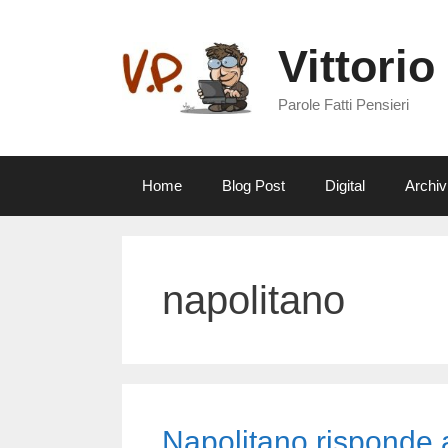
Vai
al
Vittorio
contenuto
Parole Fatti Pensieri
Home
Blog Post
Digital
Archiv
napolitano
Napolitano risponde ai