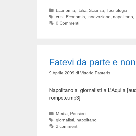
Categorie
Economia
,
Italia
,
Scienza
,
Tecnologia
Tag
crisi
,
Economia
,
innovazione
,
napolitano
,
0 Commenti
Fatevi da parte e no
9 Aprile 2009
di
Vittorio Pasteris
Napolitano ai giornalisti a L’Aquila [a
rompete.mp3]
Categorie
Media
,
Pensieri
Tag
giornalisti
,
napolitano
2 commenti