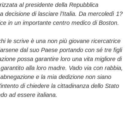
irizzata al presidente della Re­pubblica
 decisione di lasciare l’Ita­lia. Da mercoledì 1?
ice in un importan­te centro medico di Boston.
hi le scrive è una non più giovane ricercatrice
arsene dal suo Paese portando con sé tre figli
zione possa garantire loro una vita migliore di
garantito al­la loro madre. Vado via con rab­bia,
 abnegazione e la mia dedi­zione non siano
’intento di chie­dere la cittadinanza dello Stato
­do ad essere italiana.