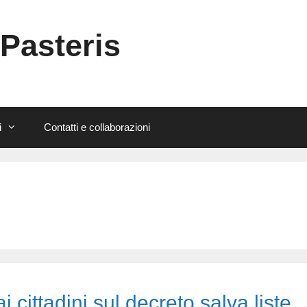
 Pasteris
i
Contatti e collaborazioni
 cittadini sul decreto salva liste