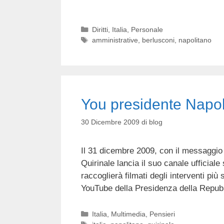
Categorie
Diritti
,
Italia
,
Personale
Tag
amministrative
,
berlusconi
,
napolitano
You presidente Napol
30 Dicembre 2009
di
blog
Il 31 dicembre 2009, con il messaggio d
Quirinale lancia il suo canale ufficiale
raccoglierà filmati degli interventi più s
YouTube della Presidenza della Repu
Categorie
Italia
,
Multimedia
,
Pensieri
Tag