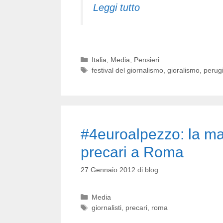
Leggi tutto
Categorie
Italia
,
Media
,
Pensieri
Tag
festival del giornalismo
,
gioralismo
,
perug
#4euroalpezzo: la man
precari a Roma
27 Gennaio 2012
di
blog
Categorie
Media
Tag
giornalisti
,
precari
,
roma