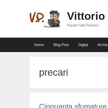
Vai
al
Vittorio
contenuto
Parole Fatti Pensieri
Home
Blog Post
Digital
Archiv
precari
Cinquanta sfumature 