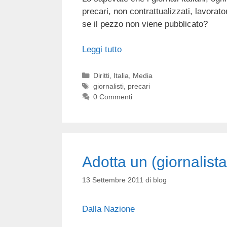
precari, non contrattualizzati, lavorato
se il pezzo non viene pubblicato?
Leggi tutto
Categorie
Diritti
,
Italia
,
Media
Tag
giornalisti
,
precari
0 Commenti
Adotta un (giornalist
13 Settembre 2011
di
blog
Dalla Nazione