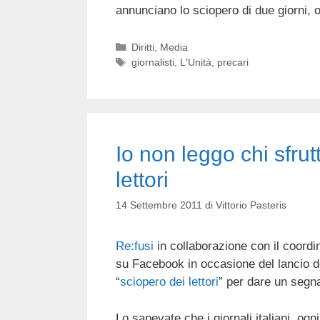
annunciano lo sciopero di due giorni,
Categorie
Diritti
,
Media
Tag
giornalisti
,
L'Unità
,
precari
Io non leggo chi sfrut
lettori
14 Settembre 2011
di
Vittorio Pasteris
Re:fusi
in collaborazione con il coord
su Facebook in occasione del lancio del
“
sciopero dei lettori
” per dare un segnal
Lo sapevate che i giornali italiani, ogni