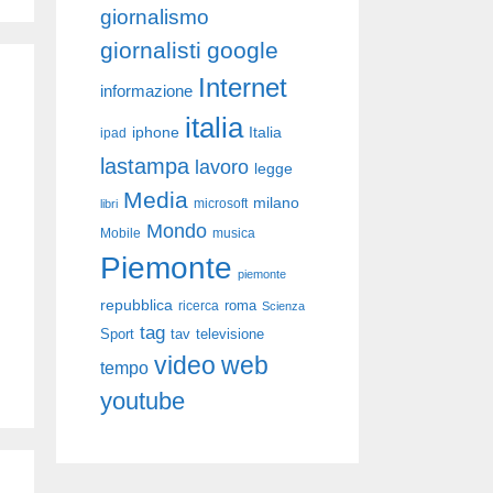
giornalismo
giornalisti
google
Internet
informazione
italia
iphone
Italia
ipad
lastampa
lavoro
legge
Media
milano
libri
microsoft
Mondo
Mobile
musica
Piemonte
piemonte
repubblica
roma
ricerca
Scienza
tag
Sport
tav
televisione
video
web
tempo
youtube