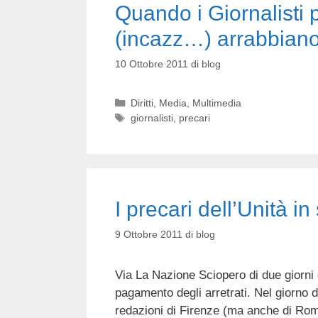
Quando i Giornalisti 
(incazz…) arrabbia
10 Ottobre 2011
di
blog
Categorie
Diritti
,
Media
,
Multimedia
Tag
giornalisti
,
precari
I precari dell’Unità i
9 Ottobre 2011
di
blog
Via La Nazione Sciopero di due giorni e 
pagamento degli arretrati. Nel giorno del
redazioni di Firenze (ma anche di Roma