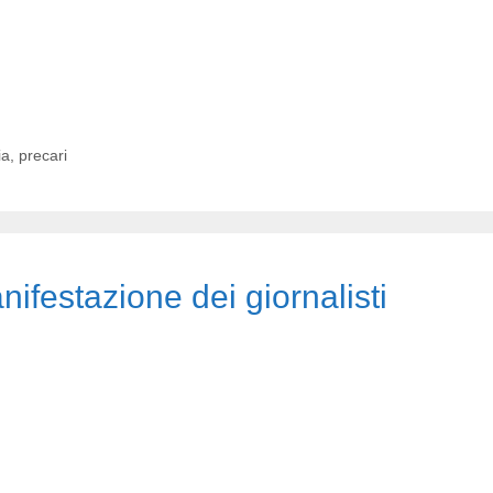
ia
,
precari
ifestazione dei giornalisti