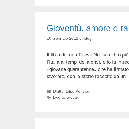
Gioventù, amore e ra
10 Gennaio 2012
di
blog
Il libro di Luca Telese Nel suo libro pi
l’Italia ai tempi della crisi, e lo fa in
«giovane quarantenne» che ha firmato i
lavorare, con le storie raccolte da un
Categorie
Diritti
,
Italia
,
Pensieri
Tag
lavoro
,
precari