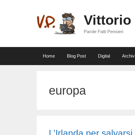
Vai
al
Vittorio
contenuto
Parole Fatti Pensieri
Home
Blog Post
Digital
Archiv
europa
L’Irlanda per salvarsi