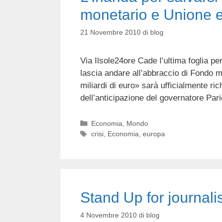
monetario e Unione 
21 Novembre 2010
di
blog
Via Ilsole24ore Cade l’ultima foglia pe
lascia andare all’abbraccio di Fondo 
miliardi di euro» sarà ufficialmente r
dell’anticipazione del governatore Par
Categorie
Economia
,
Mondo
Tag
crisi
,
Economia
,
europa
Stand Up for journal
4 Novembre 2010
di
blog