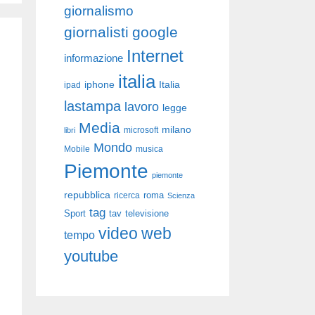
giornalismo
giornalisti
google
Internet
informazione
italia
iphone
Italia
ipad
lastampa
lavoro
legge
Media
milano
libri
microsoft
Mondo
Mobile
musica
Piemonte
piemonte
repubblica
roma
ricerca
Scienza
tag
Sport
tav
televisione
video
web
tempo
youtube