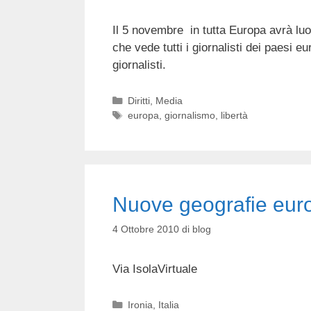
Il 5 novembre in tutta Europa avrà lu
che vede tutti i giornalisti dei paesi e
giornalisti.
Categorie
Diritti
,
Media
Tag
europa
,
giornalismo
,
libertà
Nuove geografie eur
4 Ottobre 2010
di
blog
Via IsolaVirtuale
Categorie
Ironia
,
Italia