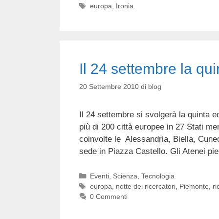
Tag
europa
,
Ironia
Il 24 settembre la qui
20 Settembre 2010
di
blog
Il 24 settembre si svolgerà la quinta e
più di 200 città europee in 27 Stati me
coinvolte le Alessandria, Biella, Cune
sede in Piazza Castello. Gli Atenei p
Categorie
Eventi
,
Scienza
,
Tecnologia
Tag
europa
,
notte dei ricercatori
,
Piemonte
,
ri
0 Commenti