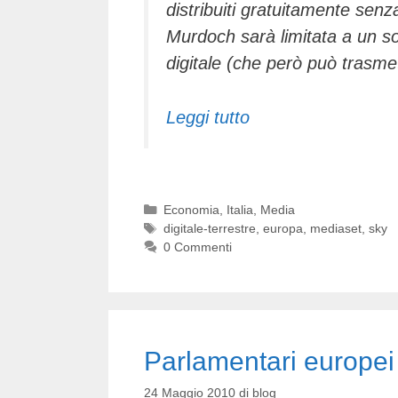
distribuiti gratuitamente sen
Murdoch sarà limitata a un so
digitale (che però può trasmet
Leggi tutto
Categorie
Economia
,
Italia
,
Media
Tag
digitale-terrestre
,
europa
,
mediaset
,
sky
0 Commenti
Parlamentari europei
24 Maggio 2010
di
blog