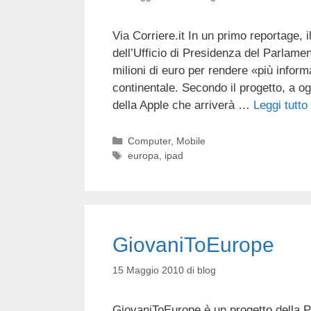
Via Corriere.it In un primo reportage, 
dell’Ufficio di Presidenza del Parlame
milioni di euro per rendere «più infor
continentale. Secondo il progetto, a og
della Apple che arriverà …
Leggi tutto
Categorie
Computer
,
Mobile
Tag
europa
,
ipad
GiovaniToEurope
15 Maggio 2010
di
blog
GiovaniToEurope è un progetto della Pr