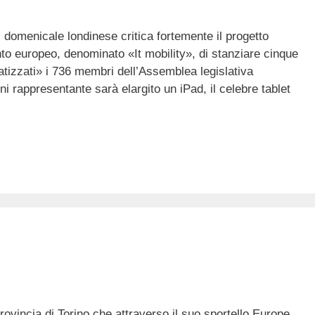
il domenicale londinese critica fortemente il progetto
nto europeo, denominato «It mobility», di stanziare cinque
matizzati» i 736 membri dell’Assemblea legislativa
ni rappresentante sarà elargito un iPad, il celebre tablet
ovincia di Torino che attraverso il suo sportello Europe